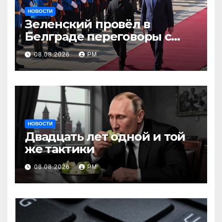
НОВОСТИ
Зеленский провёл в
Белграде переговоры с
Вучичем
08.08.2026
РМ
НОВОСТИ
Двадцать лет одной и той
же тактики
08.08.2026
РМ