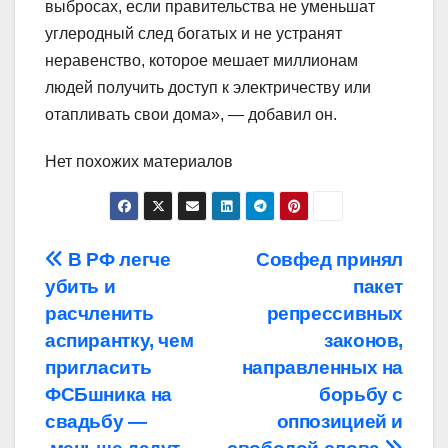
выбросах, если правительства не уменьшат
углеродный след богатых и не устранят
неравенство, которое мешает миллионам
людей получить доступ к электричеству или
отапливать свои дома», — добавил он.
Нет похожих материалов
Навигация
В РФ легче
Совфед принял
убить и
пакет
по
расчленить
репрессивных
записям
аспирантку, чем
законов,
пригласить
направленных на
ФСБшника на
борьбу с
свадьбу —
оппозицией и