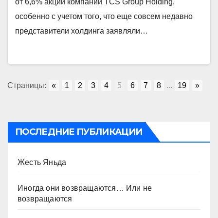
от 6,6% акций компании TCS Group Holding,
особенно с учетом того, что еще совсем недавно
представители холдинга заявляли…
Страницы:
«
1
2
3
4
5
6
7
8
...
19
»
ПОСЛЕДНИЕ ПУБЛИКАЦИИ
Жесть Яньда
Иногда они возвращаются… Или не
возвращаются