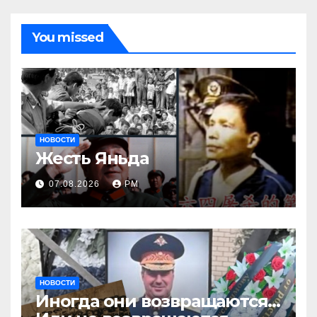
You missed
НОВОСТИ
Жесть Яньда
07.08.2026
РМ
НОВОСТИ
Иногда они возвращаются…