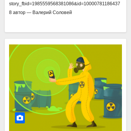
story_fbid=1985559568381086&id=10000781186437
8 автор — Валерий Соловей