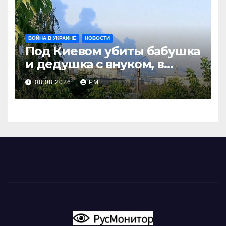
ВОЙНА В УКРАИНЕ
НОВОСТИ
Под Киевом убиты бабушка
и дедушка с внуком, в
Поволжье и на Кубани
08.08.2026
РМ
вновь горят НПЗ