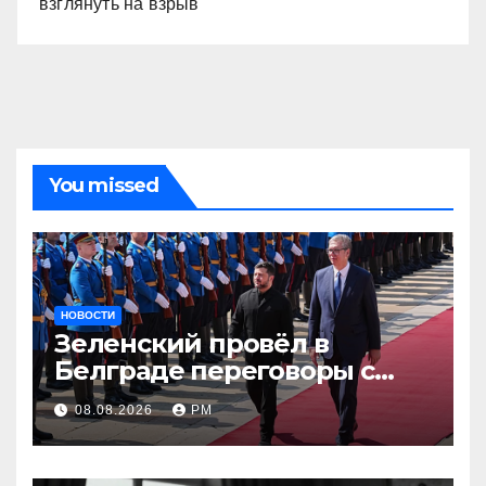
взглянуть на взрыв
You missed
НОВОСТИ
Зеленский провёл в
Белграде переговоры с
Вучичем
08.08.2026
РМ