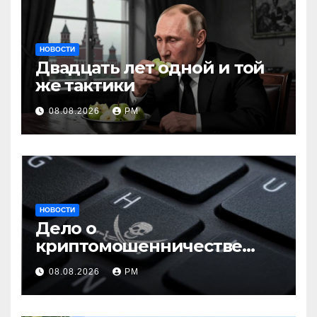
НОВОСТИ
Двадцать лет одной и той
же тактики
08.08.2026
РМ
НОВОСТИ
Дело о
криптомошенничестве
оборачивают в содействие
08.08.2026
РМ
терроризму