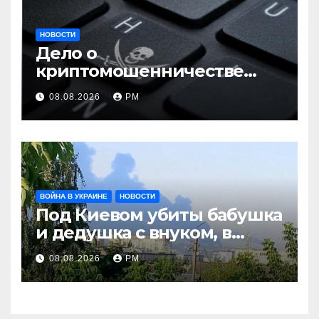
НОВОСТИ
Дело о
криптомошенничестве
оборачивают в содействие
08.08.2026
РМ
терроризму
ВОЙНА В УКРАИНЕ
НОВОСТИ
Под Киевом убиты бабушка
и дедушка с внуком, в
Поволжье и на Кубани
08.08.2026
РМ
вновь горят НПЗ