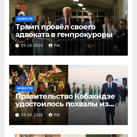
НОВОСТИ
Трамп провёл своего
адвоката в генпрокуроры
09.08.2026
РМ
НОВОСТИ
Правительство Кобахидзе
удостоилось похвалы из
Москвы
09.08.2026
РМ