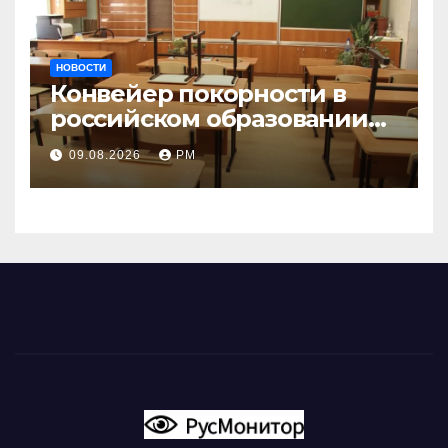
НОВОСТИ
Конвейер покорности в
российском образовании
наталкивается на
09.08.2026
РМ
сопротивление