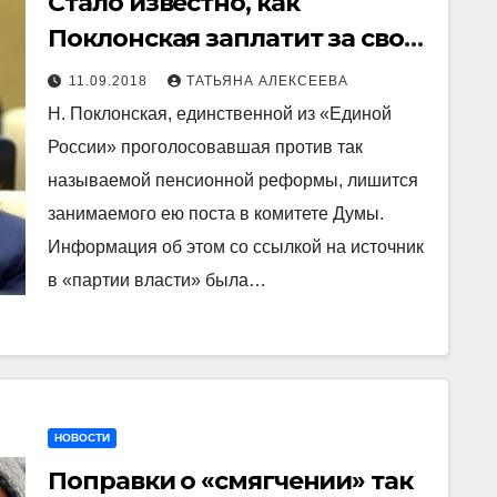
Стало известно, как
Поклонская заплатит за свой
демарш по поводу
11.09.2018
ТАТЬЯНА АЛЕКСЕЕВА
«пенсионного грабежа»
Н. Поклонская, единственной из «Единой
России» проголосовавшая против так
называемой пенсионной реформы, лишится
занимаемого ею поста в комитете Думы.
Информация об этом со ссылкой на источник
в «партии власти» была…
НОВОСТИ
Поправки о «смягчении» так