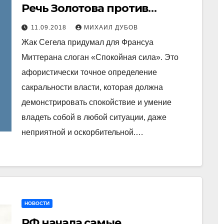
Речь Золотова против
Навального наносит сильный
11.09.2018
МИХАИЛ ДУБОВ
удар по образу
Жак Сегела придумал для Франсуа
могущественного и
Миттерана слоган «Спокойная сила». Это
загадочного силовика
афористически точное определение
сакральности власти, которая должна
демонстрировать спокойствие и умение
владеть собой в любой ситуации, даже
неприятной и оскорбительной.…
НОВОСТИ
РФ начала самые