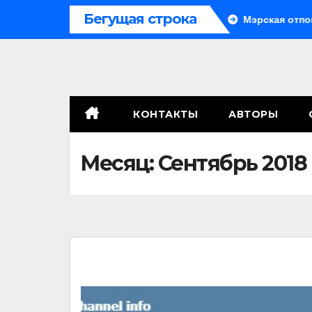
Перейти
Бегущая строка
Система больше не монолитна
Мэрская отповедь
к
содержимому
КОНТАКТЫ
АВТОРЫ
Месяц:
Сентябрь 2018