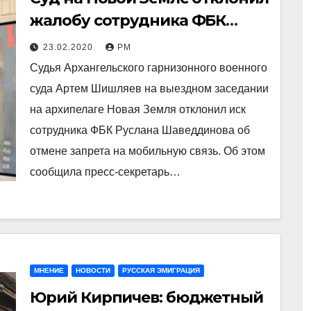
жалобу сотрудника ФБК
Шаведдинова на запрет на
23.02.2020
РМ
мобильную связь в части
Судья Архангельского гарнизонного военного
суда Артем Шишляев на выездном заседании
на архипелаге Новая Земля отклонил иск
сотрудника ФБК Руслана Шаведдинова об
отмене запрета на мобильную связь. Об этом
сообщила пресс-секретарь…
МНЕНИЕ
НОВОСТИ
РУССКАЯ ЭМИГРАЦИЯ
Юрий Кирпичев: бюджетный