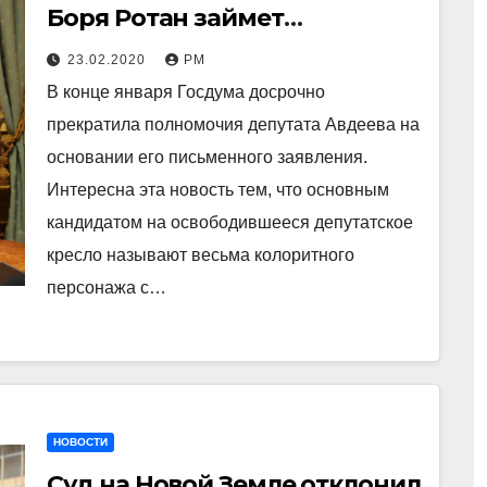
Боря Ротан займет
депутатское кресло в
23.02.2020
РМ
Госдуме
В конце января Госдума досрочно
прекратила полномочия депутата Авдеева на
основании его письменного заявления.
Интересна эта новость тем, что основным
кандидатом на освободившееся депутатское
кресло называют весьма колоритного
персонажа с…
НОВОСТИ
Суд на Новой Земле отклонил