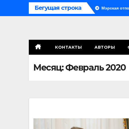
Перейти
Бегущая строка
Система больше не монолитна
Мэрская отповедь
к
содержимому
КОНТАКТЫ
АВТОРЫ
Месяц:
Февраль 2020