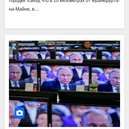
городке Ханау, что в 20 километрах от Франкфурта-
на-Майне, в…