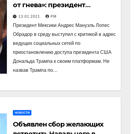
от гнева»: президент
Мексики критикует бан
13.01.2021
РМ
Трампа в социальных сетях
Президент Мексики Андрес Мануэль Лопес
Обрадор в среду выступил с критикой в адрес
ведущих социальных сетей по
приостановлению доступа президента США
Дональда Трампа к своим платформам. Не
назвав Трампа по…
НОВОСТИ
Объявлен сбор желающих
встретить Навального в