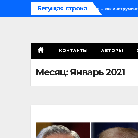
Перейти
Бегущая строка
Мародёрство и провокации – как инструменты современ
к
содержимому
КОНТАКТЫ
АВТОРЫ
Месяц:
Январь 2021