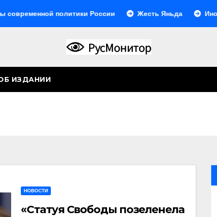
ной политики России
Жесть Яньда
Иногда они воз
ОБ ИЗДАНИИ
НОВОСТИ
«Статуя Свободы позеленела