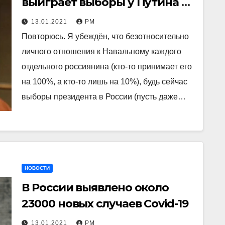
выиграет выборы у Путина с
разгромным счетом. И Путин
13.01.2021
РМ
это прекрасно понимает
Повторюсь. Я убеждён, что безотносительно
личного отношения к Навальному каждого
отдельного россиянина (кто-то принимает его
на 100%, а кто-то лишь на 10%), будь сейчас
выборы президента в России (пусть даже…
НОВОСТИ
В России выявлено около
23000 новых случаев Covid-19
13.01.2021
РМ