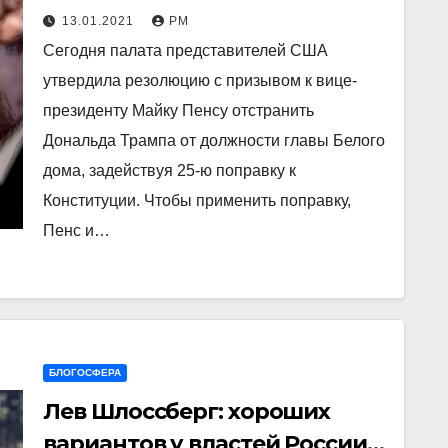
Трампа от власти
13.01.2021
РМ
Сегодня палата представителей США
утвердила резолюцию с призывом к вице-
президенту Майку Пенсу отстранить
Дональда Трампа от должности главы Белого
дома, задействуя 25-ю поправку к
Конституции. Чтобы применить поправку,
Пенс и…
БЛОГОСФЕРА
Лев Шлоссберг: хороших
вариантов у властей России