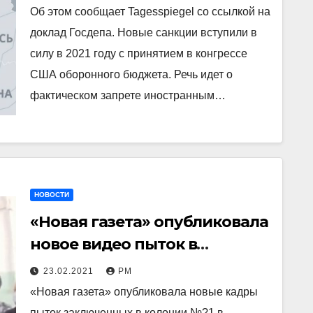
американского
Об этом сообщает Tagesspiegel со ссылкой на
правительства
доклад Госдепа. Новые санкции вступили в
силу в 2021 году с принятием в конгрессе
США оборонного бюджета. Речь идет о
фактическом запрете иностранным…
НОВОСТИ
«Новая газета» опубликовала
новое видео пыток в
ярославской ИК-1 Ярославля,
23.02.2021
РМ
один осужденный погиб
«Новая газета» опубликовала новые кадры
пыток заключенных в колонии №?1 в