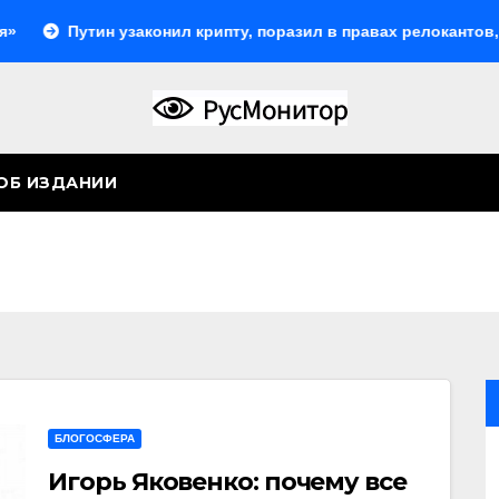
ин узаконил крипту, поразил в правах релокантов, расширил
ОБ ИЗДАНИИ
БЛОГОСФЕРА
Игорь Яковенко: почему все