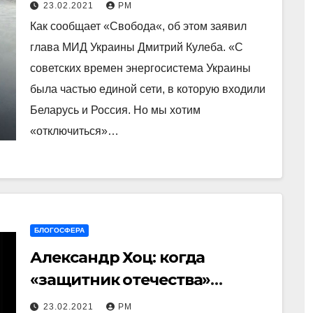
Россией и Беларусью
23.02.2021
РМ
Как сообщает «Свобода«, об этом заявил
глава МИД Украины Дмитрий Кулеба. «С
советских времен энергосистема Украины
была частью единой сети, в которую входили
Беларусь и Россия. Но мы хотим
«отключиться»…
БЛОГОСФЕРА
Александр Хоц: когда
«защитник отечества»
становится его
23.02.2021
РМ