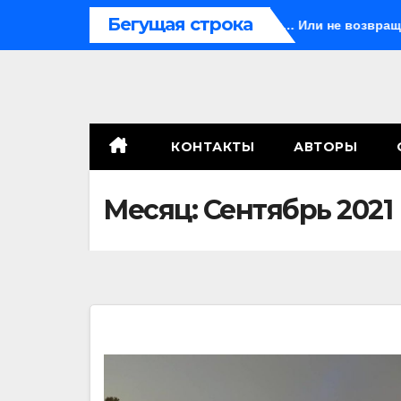
Перейти
Бегущая строка
а
Иногда они возвращаются… Или не возвращаются
к
содержимому
КОНТАКТЫ
АВТОРЫ
Месяц:
Сентябрь 2021