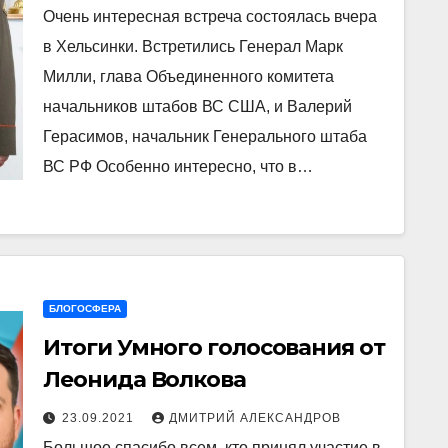
генерала США (без НАТО) и
Очень интересная встреча состоялась вчера
России?
в Хельсинки. Встретились Генерал Марк
Милли, глава Объединенного комитета
начальников штабов ВС США, и Валерий
Герасимов, начальник Генерального штаба
ВС РФ Особенно интересно, что в…
БЛОГОСФЕРА
Итоги Умного голосования от
Леонида Волкова
23.09.2021
ДМИТРИЙ АЛЕКСАНДРОВ
Большое спасибо всем, кто принял участие в