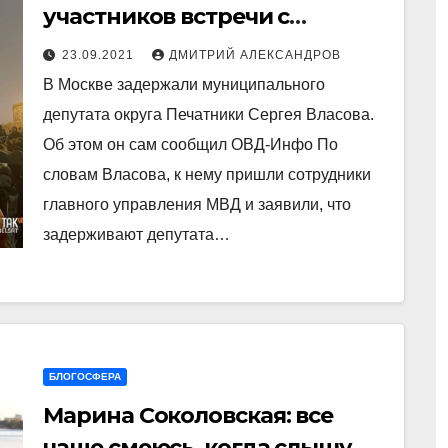
участников встречи с
кандидатами в депутаты
23.09.2021
ДМИТРИЙ АЛЕКСАНДРОВ
на Пушкинской 20 сентября
В Москве задержали муниципального
депутата округа Печатники Сергея Власова.
Об этом он сам сообщил ОВД-Инфо По
словам Власова, к нему пришли сотрудники
главного управления МВД и заявили, что
задерживают депутата…
БЛОГОСФЕРА
Марина Соколовская: все
чаще смеюсь, когда слышу