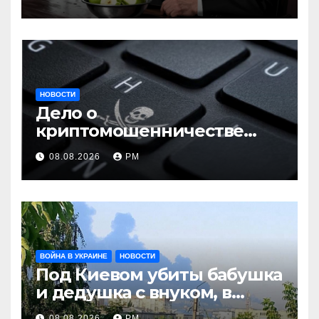
НОВОСТИ
Дело о
криптомошенничестве
оборачивают в содействие
08.08.2026
РМ
терроризму
ВОЙНА В УКРАИНЕ
НОВОСТИ
Под Киевом убиты бабушка
и дедушка с внуком, в
Поволжье и на Кубани
08.08.2026
РМ