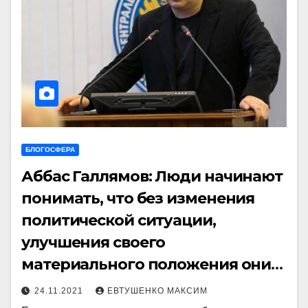
БЛОГОСФЕРА
Аббас Галлямов: Люди начинают
понимать, что без изменения
политической ситуации,
улучшения своего
материального положения они
не добьются
24.11.2021
ЕВТУШЕНКО МАКСИМ