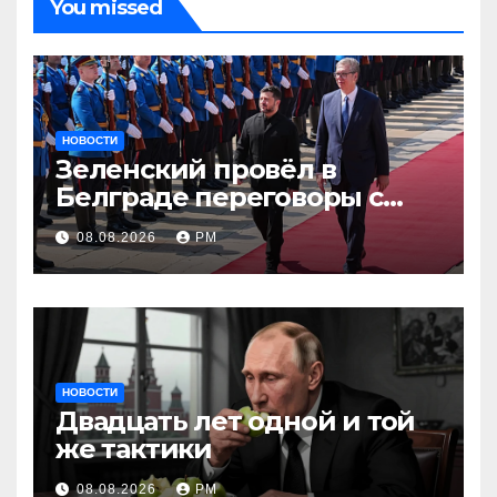
You missed
НОВОСТИ
Зеленский провёл в
Белграде переговоры с
Вучичем
08.08.2026
РМ
НОВОСТИ
Двадцать лет одной и той
же тактики
08.08.2026
РМ