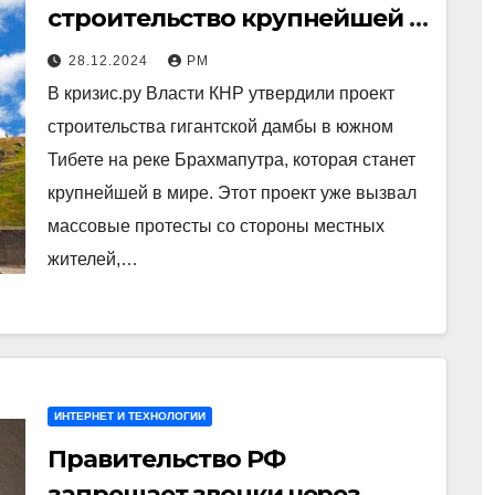
строительство крупнейшей в
мире дамбы в южном Тибете
28.12.2024
РМ
В кризис.ру Власти КНР утвердили проект
строительства гигантской дамбы в южном
Тибете на реке Брахмапутра, которая станет
крупнейшей в мире. Этот проект уже вызвал
массовые протесты со стороны местных
жителей,…
ИНТЕРНЕТ И ТЕХНОЛОГИИ
Правительство РФ
запрещает звонки через