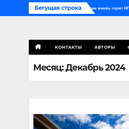
Перейти
Бегущая строка
с внуком, в Поволжье и на Кубани вновь горят НПЗ
«Яб
к
содержимому
КОНТАКТЫ
АВТОРЫ
Месяц:
Декабрь 2024