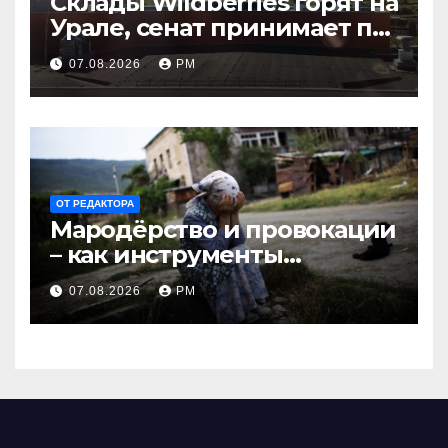
Склады Wildberries горят на
Урале, сенат принимает по
Грэму закон
07.08.2026
РМ
ОТ РЕДАКТОРА
Мародёрство и провокации
– как инструменты
современной политики
07.08.2026
РМ
России