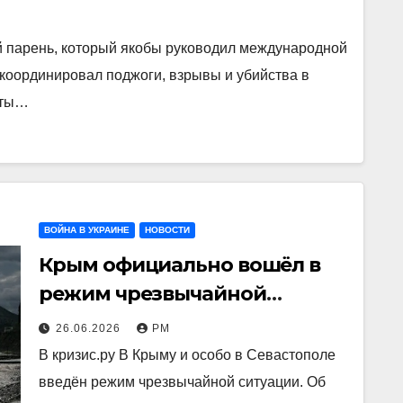
ий парень, который якобы руководил международной
 координировал поджоги, взрывы и убийства в
кты…
ВОЙНА В УКРАИНЕ
НОВОСТИ
Крым официально вошёл в
режим чрезвычайной
ситуации
26.06.2026
РМ
В кризис.ру В Крыму и особо в Севастополе
введён режим чрезвычайной ситуации. Об