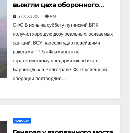
выжгли цеха оборонного
гиганта
27.06.2026
РМ
ОФС В ночь на субботу путинский ВПК
получил хорошую дозу реальных, осязаемых
санкций. ВСУ нанесли удар новейшими
ракетами FP-5 «Фламинго» по
стратегическому предприятию «Титан-
Баррикады» в Волгограде. Факт успешной
операции подтвердил…
НОВОСТИ
Генерал у взорванного моста