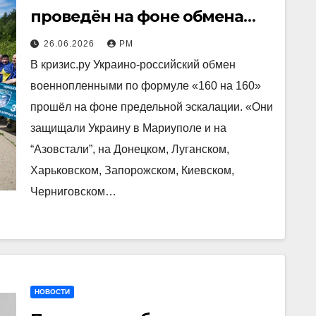
проведён на фоне обмена
ударами в воздухе и на ЛБС
26.06.2026
РМ
В кризис.ру Украино-российский обмен
военнопленными по формуле «160 на 160»
прошёл на фоне предельной эскалации. «Они
защищали Украину в Мариуполе и на
“Азовстали”, на Донецком, Луганском,
Харьковском, Запорожском, Киевском,
Черниговском…
НОВОСТИ