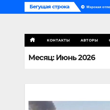
Перейти
Бегущая строка
Система больше не монолитна
Мэрская отповедь
к
содержимому
КОНТАКТЫ
АВТОРЫ
Месяц:
Июнь 2026