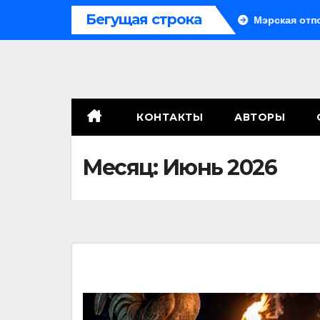
Перейти
Бегущая строка
Система больше не монолитна
Мэрская отповедь
к
содержимому
КОНТАКТЫ
АВТОРЫ
Месяц:
Июнь 2026