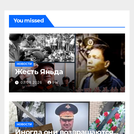
You missed
НОВОСТИ
Жесть Яньда
07.08.2026
РМ
НОВОСТИ
Иногда они возвращаются…