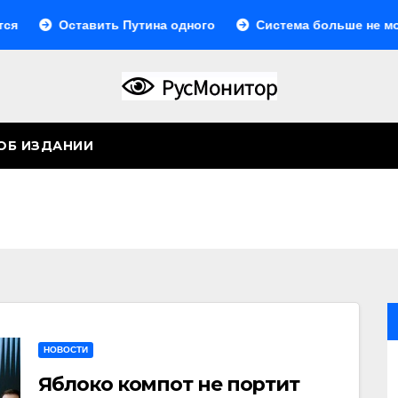
ставить Путина одного
Система больше не монолитна
ОБ ИЗДАНИИ
НОВОСТИ
Яблоко компот не портит