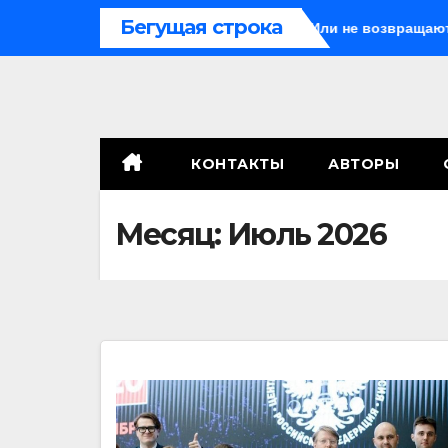
Перейти
Бегущая строка
Иногда они возвращаются… Или не возвращаются
О
к
содержимому
КОНТАКТЫ
АВТОРЫ
Месяц:
Июль 2026