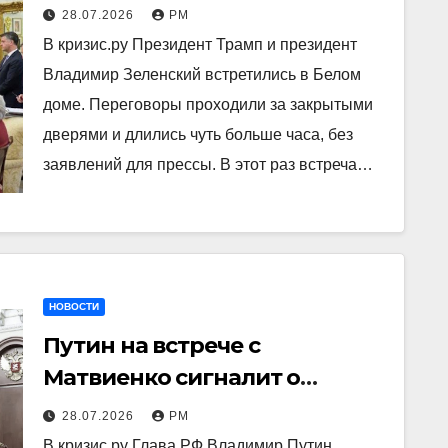
28.07.2026
РМ
В кризис.ру Президент Трамп и президент
Владимир Зеленский встретились в Белом
доме. Переговоры проходили за закрытыми
дверями и длились чуть больше часа, без
заявлений для прессы. В этот раз встреча…
НОВОСТИ
Путин на встрече с
Матвиенко сигналит о
предстоящем по осени
28.07.2026
РМ
В кризис.ру Глава РФ Владимир Путин