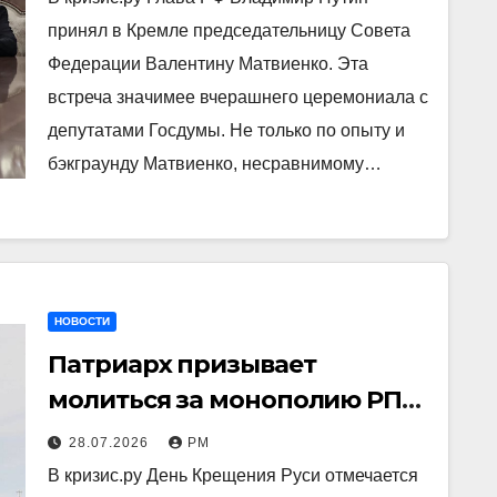
принял в Кремле председательницу Совета
Федерации Валентину Матвиенко. Эта
встреча значимее вчерашнего церемониала с
депутатами Госдумы. Не только по опыту и
бэкграунду Матвиенко, несравнимому…
НОВОСТИ
Патриарх призывает
молиться за монополию РПЦ
и радуется отъезду
28.07.2026
РМ
сограждан
В кризис.ру День Крещения Руси отмечается