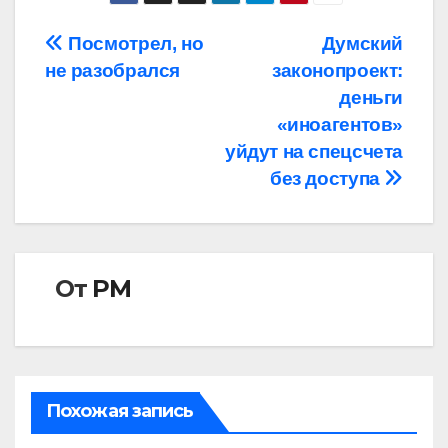
Навигация
Посмотрел, но
Думский
не разобрался
законопроект:
по
деньги
записям
«иноагентов»
уйдут на спецсчета
без доступа
От
РМ
Похожая запись