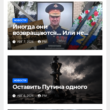
НОВОСТИ
Иногда они
возвращаются… Или не
возвращаются
АВГ 7, 2026
РМ
НОВОСТИ
Оставить Путина одного
АВГ 6, 2026
РМ