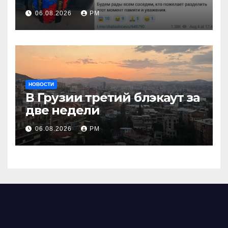
взглянуть на взрыв
06.08.2026
РМ
НОВОСТИ
В Грузии третий блэкаут за
две недели
06.08.2026
РМ