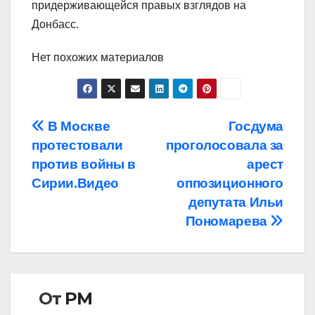
придерживающейся правых взглядов на
Донбасс.
Нет похожих материалов
Навигация
В Москве
Госдума
протестовали
проголосовала за
по
против войны в
арест
записям
Сирии.Видео
оппозиционного
депутата Ильи
Пономарева
От
РМ