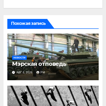
Похожая запись
НОВОСТИ
Мэрская отповедь
АВГ 6, 2026
РМ