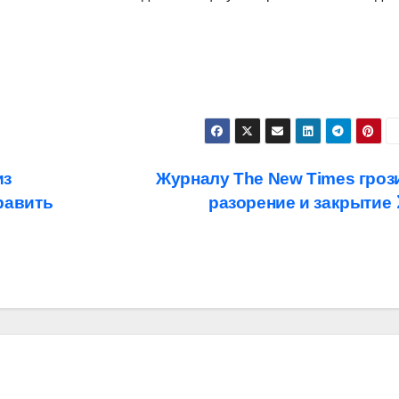
из
Журналу The New Times гроз
равить
разорение и закрытие