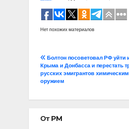
Нет похожих материалов
Навигация
Болтон посоветовал РФ уйти 
Крыма и Донбасса и перестать т
по
русских эмигрантов химическим
записям
оружием
От
РМ