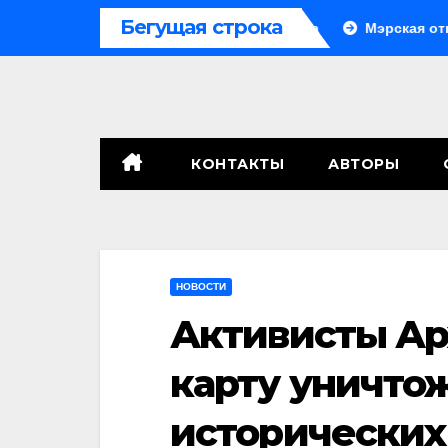
Перейти
Бегущая строка
о
Система больше не монолитна
Мэрская отповедь
к
содержимому
КОНТАКТЫ
АВТОРЫ
НОВОСТИ
Активисты Ар
карту уничто
исторических