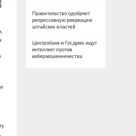
Правительство одобряет
репрессивную рекреацию
алтайских властей
,
а
Центробанк и Госдума ищут
интеллект против
кибермошенничества
е
ще
ту
.