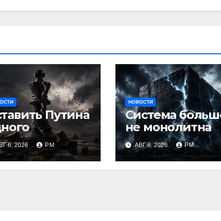
ОСТИ
НОВОСТИ
тавить Путина
Система больш
дного
не монолитна
ВГ 6, 2026
РМ
АВГ 6, 2026
РМ