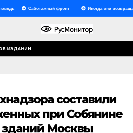
Саботажный фронт
Иногда они возвращаются…
ОБ ИЗДАНИИ
хнадзора составили
женных при Собянине
 зданий Москвы