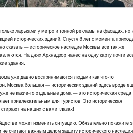
олько ларьками у метро и тонной рекламы на фасадах, но и
кцией исторических зданий. Спустя 8 лет с момента приход
но сказать — историческое наследие Москвы все так же
авляются. На днях Архнадзор нанес на одну карту почти вс
кие здания.
дома уже давно воспринимаются людьми как что-то
он. Москва большая — исторических зданий здесь вроде е
й уже не какие-то отдельные дома — это историческая среда
елает привлекательным для туристов! Это историческая
стирают на наших с вами глазах!
бществе может изменить ситуацию. Обязательно покажите э
и не считают важным делом защиту исторического наследия