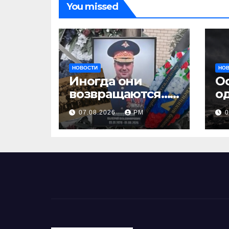
You missed
НОВОСТИ
НО
Иногда они
О
возвращаются…
о
Или не
07.08.2026
РМ
0
возвращаются