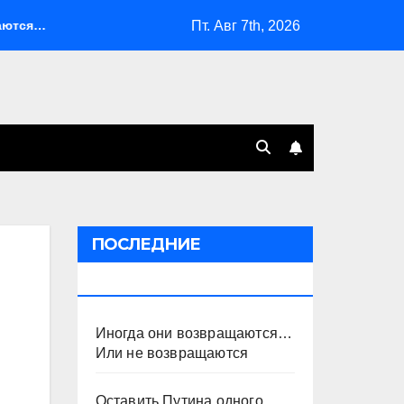
Пт. Авг 7th, 2026
 Или не возвращаются
Оставить Путина одного
Си
ПОСЛЕДНИЕ
ПУБЛИКАЦИИ
Иногда они возвращаются…
Или не возвращаются
Оставить Путина одного