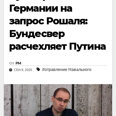
Германии на
запрос Рошаля:
Бундесвер
расчехляет Путина
От
РМ
#отравление Навального
СЕН 8, 2020