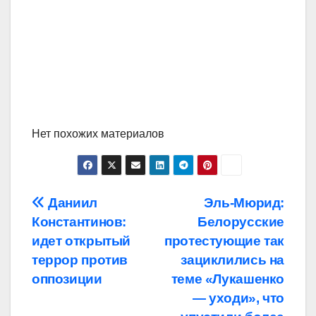
Нет похожих материалов
Навигация
Даниил
Эль-Мюрид:
Константинов:
Белорусские
по
идет открытый
протестующие так
записям
террор против
зациклились на
оппозиции
теме «Лукашенко
— уходи», что