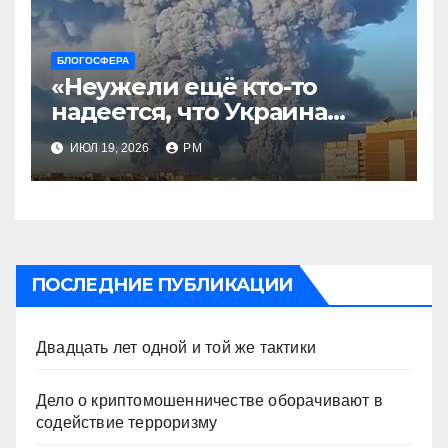
БЛОГОСФЕРА
«Неужели ещё кто-то
надеется, что Украина
будет действовать
ИЮЛ 19, 2026
РМ
непоследовательно?»
ПОСЛЕДНИЕ ПУБЛИКАЦИИ
Двадцать лет одной и той же тактики
Дело о криптомошенничестве оборачивают в
содействие терроризму