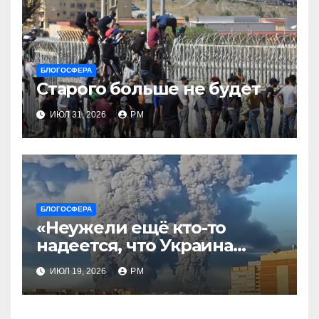
БЛОГОСФЕРА
Старого больше не будет
ИЮЛ 31, 2026
РМ
БЛОГОСФЕРА
«Неужели ещё кто-то
надеется, что Украина
будет действовать
ИЮЛ 19, 2026
РМ
непоследовательно?»