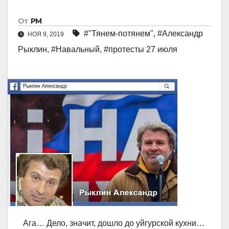
От
РМ
#"Тянем-потянем"
,
#Александр
НОЯ 9, 2019
Рыклин
,
#Навальный
,
#протесты 27 июля
Ага… Дело, значит, дошло до уйгурской кухни…