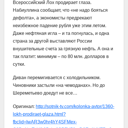
Всероссийский Лох продирает глаза.
Набиуллина сообщает, что «не надо бояться
дефолта», а экономисты предрекают
неизбежное падение рубля уже этим летом.
Даже нефтяная игла – и та погнулась, и одна
страна за другой выставляют России
внушительные счета за грязную нефть. А она и
так платит: минимум – по 80 млн. долларов в
сутки.
Диван перемигивается с холодильником.
Чиновники застыли «на чемоданах». Но до
Шереметьево доедут не все…
Оригинал:
http://sotnik-tv.com/kolonka-avtor/1360-
lokh-prodiraet-glaza.html?
fbclid=IwAR3w0hr4hY4SFMex-