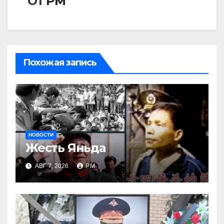
От
РМ
Похожая запись
НОВОСТИ
Жесть Яньда
АВГ 7, 2026
РМ