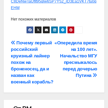
C8DeNwTaUfIt95qlw6SP7Y52_rD3Ea1VKT7tu0q
EHM
Нет похожих материалов
Навигация
Почему первый
«Опередила время
российский
на 100 лет».
по
круизный лайнер
Начальство МГУ
записям
похож на
пресмыкалось
броненосец, да и
перед дочерью
назван как
Путина
военный корабль?