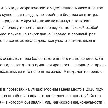
ить, что демократическая общественность даже в легком
то купленным на сдачу лотерейным билетом он выиграл
 радость, с другой – никак не возьмут в толк, как
И почему-то почти никто не видит, что никакой особой
ло, причем не так уж давно. Правда, в прошлый раз
о вовсе не хотела радоваться участию школьников в
ь обывателя, тем более такого вялого и аморфного, как в
полгода назад – это туманная древность, преданья старины
аксакалы, да и то непонятно зачем. А ведь лет-то прошло
 в протестах на улицах Москвы имели место в 2010 году,
 прочно забытые) «фанатские волнения» после убийства
», в котором обвиняли «лиц кавказской национальности».