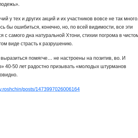
лодежь».
ий у тех и других акций и их участников вовсе не так много
сь бы ошибиться, конечно, но, по всей видимости, все эти
 с самого дна натуральной Хтони, стихии погрома в чисто
стом виде страсть к разрушению.
 выразиться помягче… не настроены на позитив, во. И
ю» 40-50 лет радостно призывать «молодых штурманов
овидно.
ey.roshchin/posts/1473997026006164