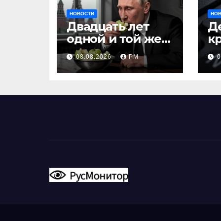
НОВОСТИ
НО
Двадцать лет
Д
одной и той же
к
тактики
ч
08.08.2026
РМ
0
о
с
т