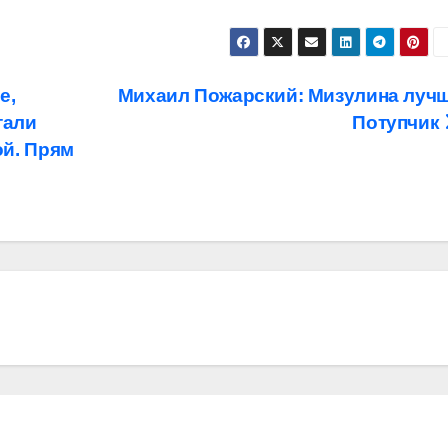
е,
Михаил Пожарский: Мизулина луч
тали
Потупчик
ой. Прям