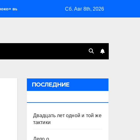
Сб. Авг 8th, 2026
ыбрало
Генеральная принудка с изоляцией
Двадц
ПОСЛЕДНИЕ
ПУБЛИКАЦИИ
Двадцать лет одной и той же
тактики
Дело о