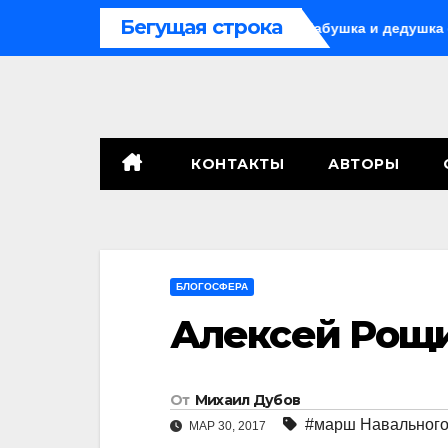
Перейти
Бегущая строка
рроризму
Под Киевом убиты бабушка и дедушка с внуком
к
содержимому
КОНТАКТЫ
АВТОРЫ
БЛОГОСФЕРА
Алексей Рощи
От
Михаил Дубов
#марш Навального
МАР 30, 2017