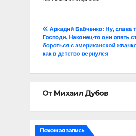
Навигация
Аркадий Бабченко: Ну, слава т
Господи. Наконец-то они опять с
по
бороться с американской жвачк
записям
как в детство вернулся
От
Михаил Дубов
Похожая запись