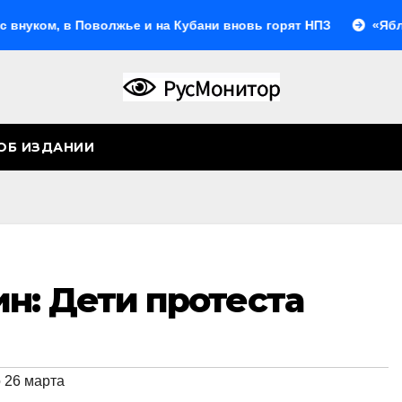
, в Поволжье и на Кубани вновь горят НПЗ
«Яблоко» в
ОБ ИЗДАНИИ
н: Дети протеста
 26 марта