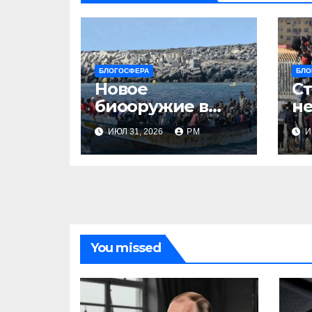
БЛОГОСФЕРА
БЛО
Новое
Ст
биооружие в
не
Сеуте
ИЮЛ 31, 2026
РМ
И
You missed