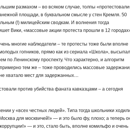
большим размахом – во всяком случае, толпы «протестовали
анежной площади, в буквальном смысле у стен Кремля. 50
льным (!) милицейским сводкам. И волнения тогда
пишет Вики, «массовые акции протеста прошли в 12 городах
 очень многие наблюдатели – те протесты тоже были вполне
молодых гопников, прямо как из сериала «Школа», высыпа
ем по Ленинскому проспекту. Что характерно, и алгоритм
 примерно тем же – тоже проводились массовые задержани
х не хватало мест для задержанных…
естовали против убийства фаната кавказцами – а сегодня
шении у «всех честных людей». Типа тогда школьники ходил
Москва для москвичей!» — и это было фу, плохо; а теперь о
коррупции!» — и это, стало быть, вполне комильфо и очень