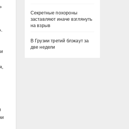
»
Секретные похороны
заставляют иначе взглянуть
на взрыв
».
В Грузии третий блэкаут за
две недели
ли
я,
и
ни