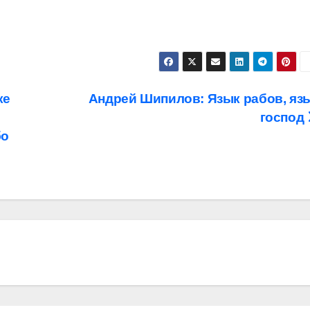
ке
Андрей Шипилов: Язык рабов, яз
господ
бо