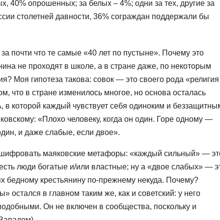
х, 40% опрошенных; за белых – 4%; одни за тех, другие за
ссии столетней давности, 36% сограждан поддержали бы
 за почти что те самые «40 лет по пустыне». Почему это
нина не проходят в школе, а в стране даже, по некоторым
я? Моя гипотеза такова: совок — это своего рода «религия
ом, что в стране изменилось многое, но основа осталась
, в которой каждый чувствует себя одиноким и беззащитны
ковскому: «Плохо человеку, когда он один. Горе одному —
дин, и даже слабые, если двое».
сшифровать маяковские метафоры: «каждый сильный» — эт
есть люди богатые и/или властные; ну а «двое слабых» — э
ях бедному крестьянину по-прежнему некуда. Почему?
» остался в главном таким же, как и советский: у него
подобными. Он не включен в сообщества, поскольку и
 Западом).