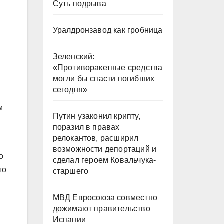
Суть подрыва
Уралдронзавод как гробница
Зеленский:
«Противоракетные средства
могли бы спасти погибших
сегодня»
м
Путин узаконил крипту,
поразил в правах
релокантов, расширил
возможности депортаций и
о
сделал героем Ковальчука-
то
старшего
МВД Евросоюза совместно
дожимают правительство
Испании