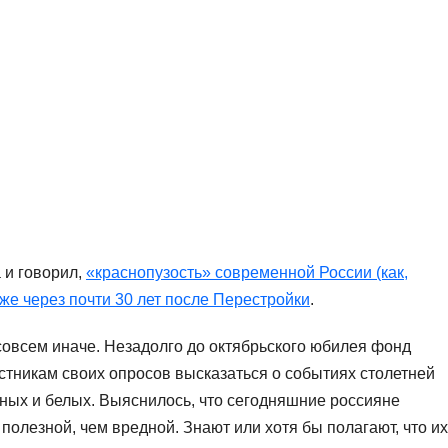
 и говорил,
«краснопузость» современной России (как,
аже через почти 30 лет после Перестройки
.
овсем иначе. Незадолго до октябрьского юбилея фонд
тникам своих опросов высказаться о событиях столетней
сных и белых. Выяснилось, что сегодняшние россияне
полезной, чем вредной. Знают или хотя бы полагают, что их