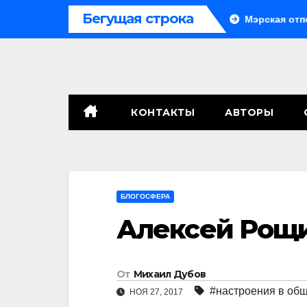
Перейти
Бегущая строка
о
Система больше не монолитна
Мэрская отповед
к
содержимому
КОНТАКТЫ
АВТОРЫ
БЛОГОСФЕРА
Алексей Рощи
От
Михаил Дубов
#настроения в об
НОЯ 27, 2017