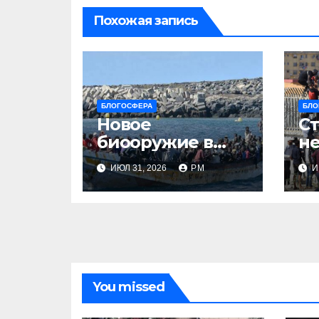
Похожая запись
БЛОГОСФЕРА
БЛО
Новое
Ст
биооружие в
не
Сеуте
ИЮЛ 31, 2026
РМ
И
You missed