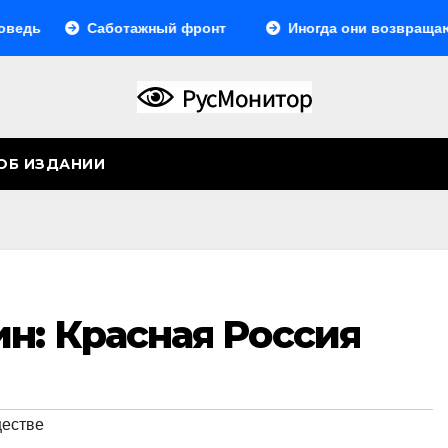
ь
Саботажный фронт
Иногда они возвращаются…
ОБ ИЗДАНИИ
н: Красная Россия
ществе