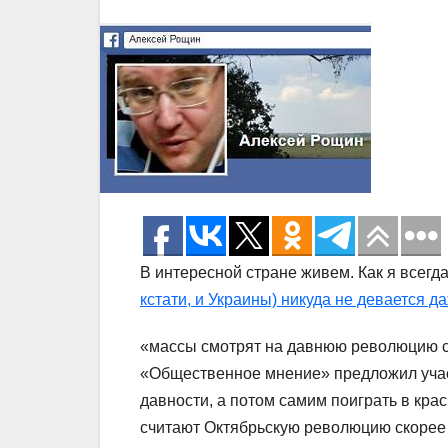
В интересной стране живем. Как я всегда
кстати, и Украины) никуда не девается д
«массы смотрят на давнюю революцию с
«Общественное мнение» предложил учас
давности, а потом самим поиграть в кра
считают Октябрьскую револю
цию скорее 