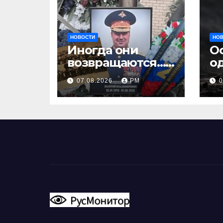
НОВОСТИ
НО
Иногда они
О
возвращаются…
о
Или не
07.08.2026
РМ
0
возвращаются