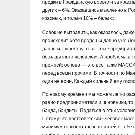
предки в Гражданскую воевали за красны
других – 6%. Оказавшись мысленно в Ро
красных, и только 10% – белых».
Совок не вытравить, как оказалось, даже
происходит, хотя вроде бы давно уже Ле
данным, существуют частные предприяти
беззащитного человека». А проблема в т
прежней: основа — это все та же МАССА
перед всеми прочими. В точности по Мая
один не воин. Каждый сильный ему госпо
По новому времени мы можем легко ра
равно предприниматели и чиновники, то 
банда, бандиты. Податься в этих услови
Потому что постсоветский «человек массы
минимум горизонтальных связей с себе 
сообществ почти нет (если сравнивать с