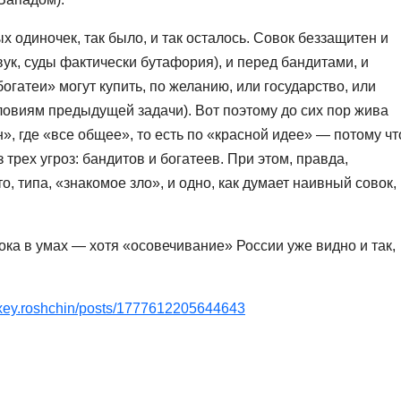
 одиночек, так было, и так осталось. Совок беззащитен и
вук, суды фактически бутафория), и перед бандитами, и
огатеи» могут купить, по желанию, или государство, или
словиям предыдущей задачи). Вот поэтому до сих пор жива
н», где «все общее», то есть по «красной идее» — потому чт
 трех угроз: бандитов и богатеев. При этом, правда,
о, типа, «знакомое зло», и одно, как думает наивный совок,
ока в умах — хотя «осовечивание» России уже видно и так,
exey.roshchin/posts/1777612205644643