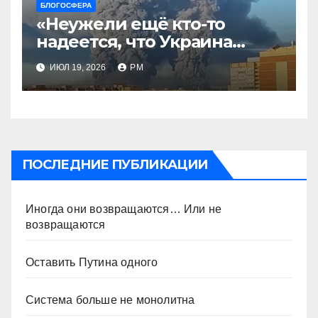
БЛОГОСФЕРА
«Неужели ещё кто-то
надеется, что Украина
будет действовать
ИЮЛ 19, 2026
РМ
непоследовательно?»
ПОСЛЕДНИЕ ПУБЛИКАЦИИ
Иногда они возвращаются… Или не
возвращаются
Оставить Путина одного
Система больше не монолитна