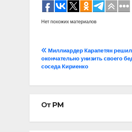
Нет похожих материалов
Навигация
Миллиардер Карапетян решил
окончательно унизить своего бе
по
соседа Кириенко
записям
От
РМ