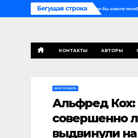
Перейти
Бегущая строка
 «Противоракетные средства могли бы спасти погибших сегод
к
содержимому
КОНТАКТЫ
АВТОРЫ
БЛОГОСФЕРА
Альфред Кох: 
совершенно л
выдвинули на