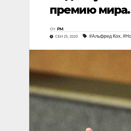
премию мира.
От
РМ
#Альфред Кох
,
#Но
СЕН 25, 2020