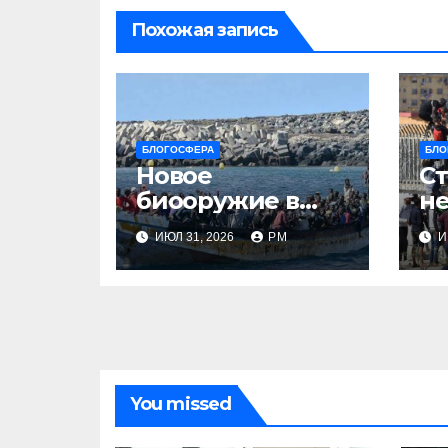
Похожая запись
БЛОГОСФЕРА
БЛО
Новое
Ст
биооружие в
не
Сеуте
ИЮЛ 31, 2026
РМ
И
You missed