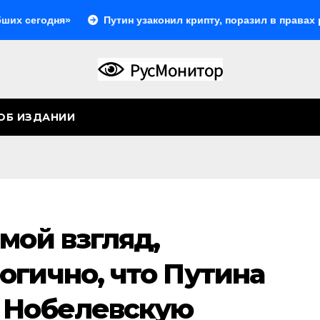
ня»
Путин узаконил крипту, поразил в правах релокант
ОБ ИЗДАНИИ
мой взгляд,
огично, что Путина
 Нобелевскую