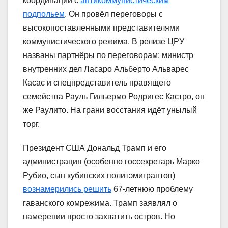
координации с
антикоммунистическим
подпольем
. Он провёл переговоры с
высокопоставленными представителями
коммунистического режима. В релизе ЦРУ
названы партнёры по переговорам: министр
внутренних дел Ласаро Альберто Альварес
Касас и спецпредставитель правящего
семейства Рауль Гильермо Родригес Кастро, он
же Раулито. На грани восстания идёт унылый
торг.
Президент США Дональд Трамп и его
администрация (особенно госсекретарь Марко
Рубио, сын кубинских политэмигрантов)
вознамерились решить
67-летнюю проблему
гаванского комрежима. Трамп заявлял о
намерении просто захватить остров. Но