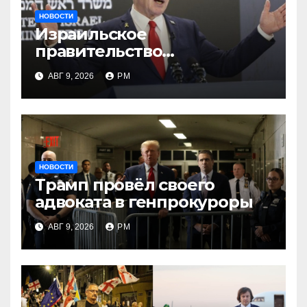
НОВОСТИ
Израильское
правительство
заворачивает план
АВГ 9, 2026
РМ
трамповского «Совета
мира»
НОВОСТИ
Трамп провёл своего
адвоката в генпрокуроры
АВГ 9, 2026
РМ