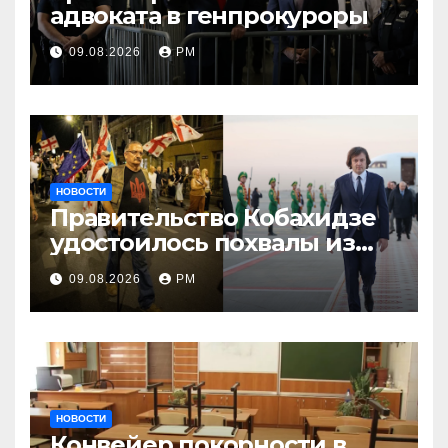
адвоката в генпрокуроры
09.08.2026
РМ
НОВОСТИ
Правительство Кобахидзе
удостоилось похвалы из
Москвы
09.08.2026
РМ
НОВОСТИ
Конвейер покорности в