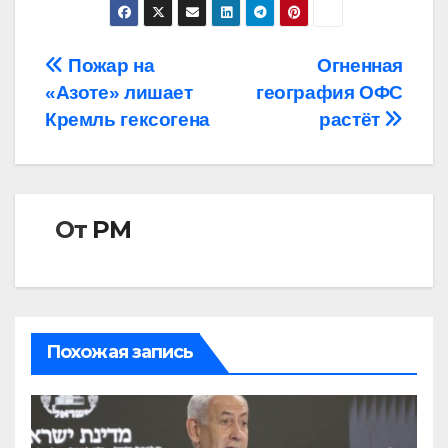
Навигация
Пожар на
Огненная
«Азоте» лишает
география ОФС
по
Кремль гексогена
растёт
записям
От
РМ
Похожая запись