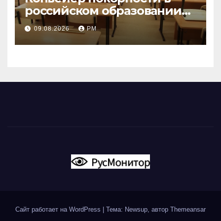
российском образовании
наталкивается на
09.08.2026
РМ
сопротивление
Сайт работает на WordPress
|
Тема: Newsup, автор
Themeansar