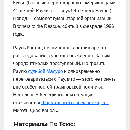
Кубы. (Главный переговорщик с американцами,
41-летний Раулито — внук 94-летнего Рауля.)
Повод — самолёт гуманитарной организации
Brothers to the Rescue, сбитый в феврале 1996
года.
Рауль Кастро, несомненно, достоин ареста,
расследования, сурового осуждения. За ним
череда тяжёлых преступлений. Но грозить
Раулю
судьбой Мадуро
и одновременно
переговариваться с Раулито — этого не понять
вне особенностей трамповской политики.
Невольным бенефициаром ситуации
оказывается
формальный генсек-президент
Мигель Диас-Канель.
Материалы По Теме: