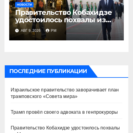
НОВОСТИ
Правительство Кобахидзе
удостоилось похвалы из
Москвы
АВГ 9, 2026
РМ
ПОСЛЕДНИЕ ПУБЛИКАЦИИ
Израильское правительство заворачивает план
трамповского «Совета мира»
Трамп провёл своего адвоката в генпрокуроры
Правительство Кобахидзе удостоилось похвалы