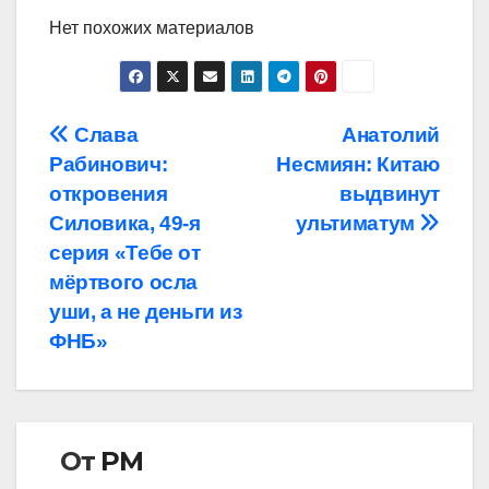
Нет похожих материалов
Навигация
Слава
Анатолий
Рабинович:
Несмиян: Китаю
по
откровения
выдвинут
записям
Силовика, 49-я
ультиматум
серия «Тебе от
мёртвого осла
уши, а не деньги из
ФНБ»
От
РМ