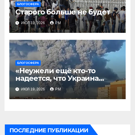
БЛОГОСФЕРА
Старого больше не будет
ИЮЛ 31, 2026
РМ
БЛОГОСФЕРА
«Неужели ещё кто-то
надеется, что Украина
будет действовать
ИЮЛ 19, 2026
РМ
непоследовательно?»
ПОСЛЕДНИЕ ПУБЛИКАЦИИ