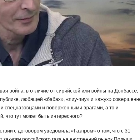
вая война, в отличие от сирийской или войны на Донбассе,
й публике, любящей «бабах», «пиу-пиу» и «вжух» совершенн
ми спецназовцами и поверженными врагами, а то и
, что тут может быть интересного?
ствии с договором уведомила «Газпром» о том, что с 31
 закупки российского газа на внутренний рынок Польши.