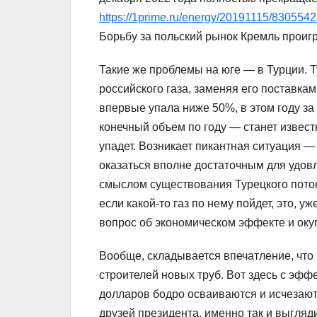
https://1prime.ru/energy/20191115/8305542
Борьбу за польский рынок Кремль проигр
Такие же проблемы на юге — в Турции. 
российского газа, заменяя его поставка
впервые упала ниже 50%, в этом году за
конечный объем по году — станет известн
упадет. Возникает пикантная ситуация —
оказаться вполне достаточным для удовл
смыслом существования Турецкого поток
если какой-то газ по нему пойдет, это, у
вопрос об экономическом эффекте и оку
Вообще, складывается впечатление, что 
строителей новых труб. Вот здесь с эф
долларов бодро осваиваются и исчезают.
друзей президента, именно так и выглядит