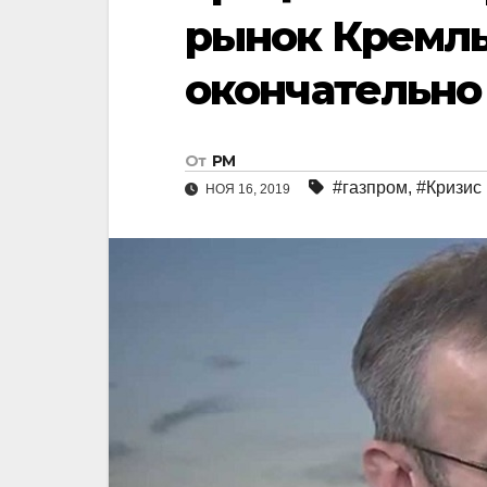
рынок Кремль
окончательно
От
РМ
#газпром
,
#Кризис 
НОЯ 16, 2019