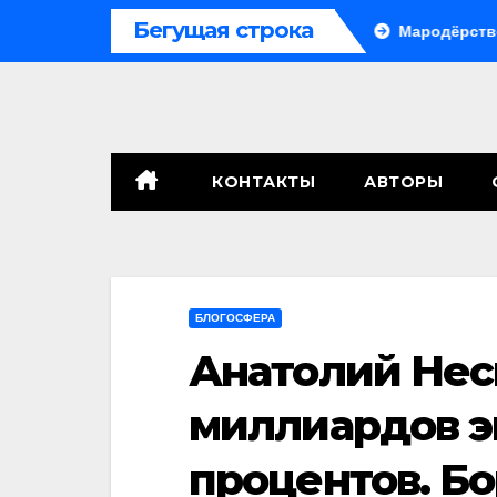
Перейти
Бегущая строка
ле, сенат принимает по Грэму закон
Мародёрство и пров
к
содержимому
КОНТАКТЫ
АВТОРЫ
БЛОГОСФЕРА
Анатолий Нес
миллиардов э
процентов. Бо