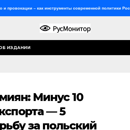
окации – как инструменты современной политики России
ОБ ИЗДАНИИ
миян: Минус 10
кспорта — 5
рьбу за польский