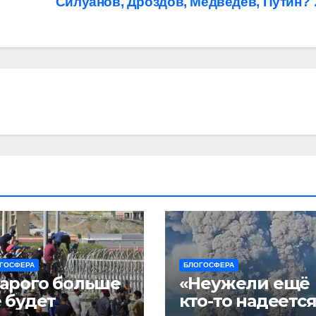
Силуанов, Дроздов, Медведев, Путин?
ГОСФЕРА
БЛОГОСФЕРА
арого больше
«Неужели ещё
 будет
кто-то надеется