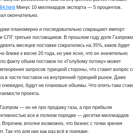
84.html
Минус 10 миллиардов экспорта — 5 процентов.
ал окончательно.
Турки планомерно и последовательно сокращают импорт
ми СПГ третьих поставщиков. В прошлом году доля Газпром
 девять месяцев поставки сократились на 35%, каков будет
о ближе к весне 20 года, но уже ясно, что он значительно
 по факту объем поставок по «Голубому потоку» может
етворения запросов турецкой стороны, что ставит вопрос с
а в части поставок на внутренний турецкий рынок. Даже
же очевидно, будут не плановые объемы. Что опять-таки став
паемости проекта.
Газпром — он не про продажу газа, а про прибыли
фективностью все в полном порядке — десятки миллиардов
 Впрочем, вполне возможно, что бизнес с точки зрения
. Так что для них как раз всё в порядке.