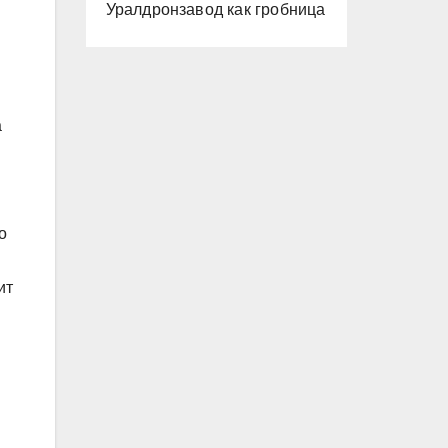
Уралдронзавод как гробница
а
о
ит