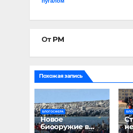
пугалом
по
записям
От
РМ
Похожая запись
БЛОГОСФЕРА
БЛО
Новое
Ст
биооружие в
не