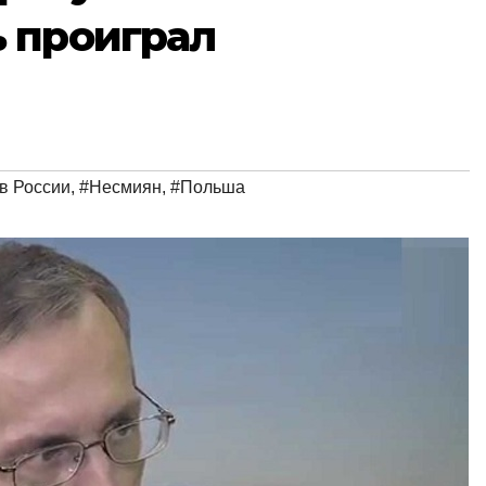
 проиграл
в России
,
#Несмиян
,
#Польша