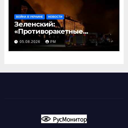
ВОЙНА В УКРАИНЕ
НОВОСТИ
Зеленский:
«Противоракетные
средства могли бы спасти
05.08.2026
РМ
погибших сегодня»