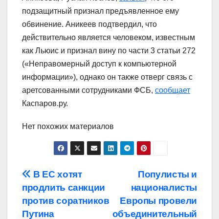
подзащитный признал предъявленное ему
обвинение. Аникеев подтвердил, что
действительно является человеком, известным
как Льюис и признал вину по части 3 статьи 272
(«Неправомерный доступ к компьютерной
информации»), однако он также отверг связь с
аретсованными сотрудниками ФСБ,
сообщает
Каспаров.ру.
Нет похожих материалов
Навигация
В ЕС хотят
Популисты и
продлить санкции
националисты
по
против соратников
Европы провели
записям
Путина
объединительный