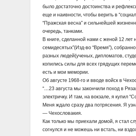
было достаточно достоинства и рефлексии 
еще и наивности, чтобы верить в “социа
“Пражская весна” и сильнейшей жизненн
очередь, танками.
В книге, сделанной нами с женой 12 лет 
семидесятых”(Изд-во “Время”), собранн
разных людей(ученых, дипломатов, студе
копились силы для всех грядущих перемен
есть и мои мемории.
Об августе 1968-го и вводе войск в Чехо
“…23 августа мы закончили поход в Ряза
электричку. И там, на вокзале, я купил “
Меня ждало сразу два потрясения. Я узна
— Чехословакия.
Как только мы приехали домой, я стал с
согнулся и не можешь ни встать, ни вздо