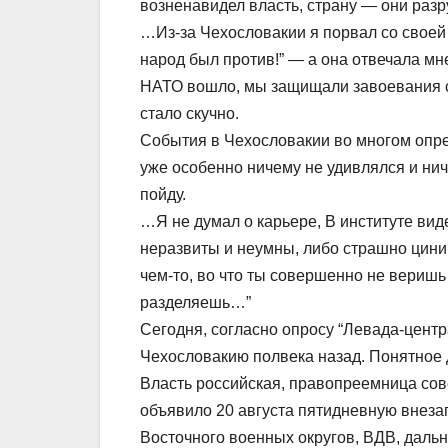
возненавидел власть, страну — они ра
…Из-за Чехословакии я порвал со своей 
народ был против!” — а она отвечала м
НАТО вошло, мы защищали завоевания 
стало скучно.
События в Чехословакии во многом опре
уже особенно ничему не удивлялся и ниче
пойду.
…Я не думал о карьере, В институте вид
неразвиты и неумны, либо страшно цини
чем-то, во что ты совершенно не веришь 
разделяешь…”
Сегодня, согласно опросу “Левада-центра
Чехословакию полвека назад. Понятное 
Власть российская, правопреемница сов
объявило 20 августа пятидневную внеза
Восточного военных округов, ВДВ, даль