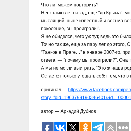
Что ли, можем повторить?
Несколько лет назад, еще “до Крыма”, мо
мыслящий, ныне известный и весьма вост
поколение, вы проиграли!”.
Я не обиделся, чего уж тут, ведь это был
Точно так же, еще за пару лет до этого
“Танков в Праге…” в январе 2007-го, при
ответа, — “почему мы проиграли?”. Она т
А мы не могли выиграть. “Это ж наша ро
Остается только утешать себя тем, что 
оригинал —
https://www.facebook.com/per
story_fbid=1963799190346401&id=10000
автор — Аркадий Дубнов