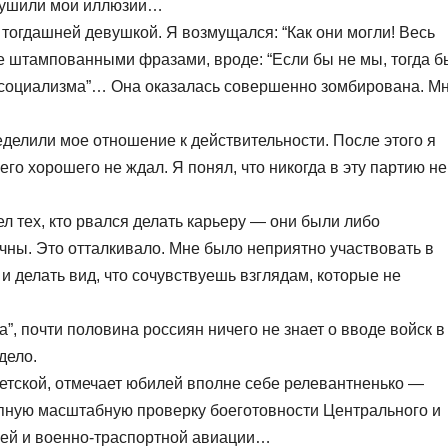
зрушили мои иллюзии…
тогдашней девушкой. Я возмущался: “Как они могли! Весь
не штампованными фразами, вроде: “Если бы не мы, тогда б
социализма”… Она оказалась совершенно зомбирована. М
делили мое отношение к действительности. После этого я
го хорошего не ждал. Я понял, что никогда в эту партию не
ел тех, кто рвался делать карьеру — они были либо
чны. Это отталкивало. Мне было неприятно участвовать в
и делать вид, что сочувствуешь взглядам, которые не
”, почти половина россиян ничего не знает о вводе войск в
дело.
етской, отмечает юбилей вполне себе релевантненько —
пную масштабную проверку боеготовности Центрального и
ней и военно-траспортной авиации…