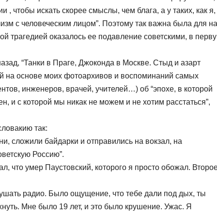
, чтобы искать скорее смыслы, чем блага, а у таких, как я,
лизм с человеческим лицом”. Поэтому так важна была для н
ой трагедией оказалось ее подавление советскими, в перв
назад, “Танки в Праге, Джоконда в Москве. Стыд и азарт
ой на основе моих фотоархивов и воспоминаний самых
нтов, инженеров, врачей, учителей…) об “эпохе, в которой
, и с которой мы никак не можем и не хотим расстаться”,
словакию так:
ни, сложили байдарки и отправились на вокзал, на
Советскую Россию”.
л, что умер Паустовский, которого я просто обожал. Второ
лушать радио. Было ощущение, что тебе дали под дых, ты
хнуть. Мне было 19 лет, и это было крушение. Ужас. Я