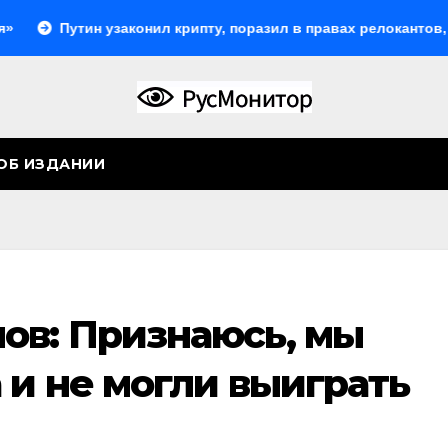
тин узаконил крипту, поразил в правах релокантов, расшири
ОБ ИЗДАНИИ
ов: Признаюсь, мы
 и не могли выиграть