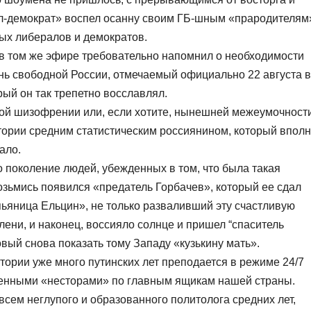
ал-демократ» воспел осанну своим ГБ-шным «прародителям
ых либералов и демократов.
ь в том же эфире требовательно напомнил о необходимости
ень свободной России, отмечаемый официально 22 августа в
ый он так трепетно восславлял.
ой шизофрении или, если хотите, нынешней межеумочности
тории средним статистическим россиянином, который впол
ало.
 поколение людей, убежденных в том, что была такая
озьмись появился «предатель Горбачев», который ее сдал
пьяница Ельцин», не только разваливший эту счастливую
лени, и наконец, воссияло солнце и пришел “спаситель
овый снова показать тому Западу «кузькину мать».
тории уже много путинских лет преподается в режиме 24/7
енными «несторами» по главным ящикам нашей страны.
овсем неглупого и образованного политолога средних лет,