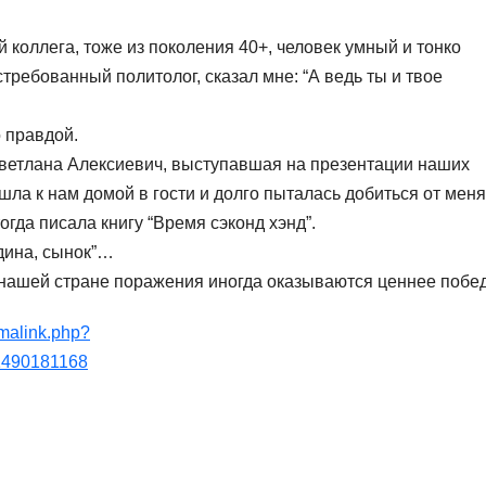
й коллега, тоже из поколения 40+, человек умный и тонко
ребованный политолог, сказал мне: “А ведь ты и твое
о правдой.
, Светлана Алексиевич, выступавшая на презентации наших
шла к нам домой в гости и долго пыталась добиться от меня
огда писала книгу “Время сэконд хэнд”.
дина, сынок”…
в нашей стране поражения иногда оказываются ценнее побед
malink.php?
1490181168