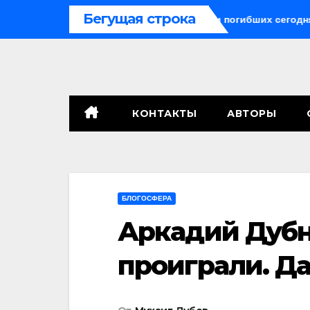
Перейти
Бегущая строка
кетные средства могли бы спасти погибших сегодня»
Пу
к
содержимому
КОНТАКТЫ
АВТОРЫ
БЛОГОСФЕРА
Аркадий Дубн
проиграли. Да