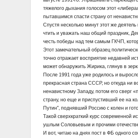
тяжелого дыхания голосом этот «либер
пытавшимся спасти страну от ненавистн
Спустя несколько минут этот же деятел
чтить и уважать наш общий праздник, Д
честь победы над тем самым ГКЧП, котор
Этот замечательный образец политическ
точно отражает восприятие недавней ис
может обнаружить Жирика, глянув в зерк
После 1991 года уже родилось и выросло
прекрасная страна СССР, но откуда ни в
ненавистному Западу, потом его сверг «
страну, но еще и приспустивший ее на ко
Путин”, поднявший Россию с колен и гот
Такой сверхкраткий курс современной ис
ушлым Соловьевым и прочими отечеств
И вот, читаю на днях пост в ФБ одного с