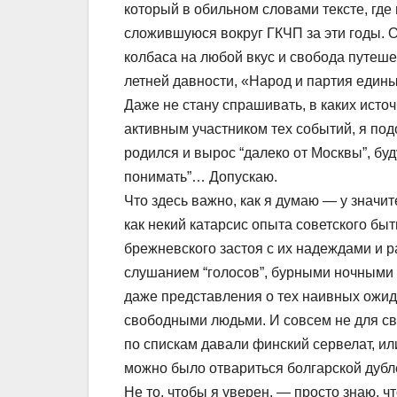
который в обильном словами тексте, где
сложившуюся вокруг ГКЧП за эти годы. 
колбаса на любой вкус и свобода путешес
летней давности, «Народ и партия едины
Даже не стану спрашивать, в каких источ
активным участником тех событий, я подо
родился и вырос “далеко от Москвы”, бу
понимать”… Допускаю.
Что здесь важно, как я думаю — у значит
как некий катарсис опыта советского б
брежневского застоя с их надеждами и 
слушанием “голосов”, бурными ночными п
даже представления о тех наивных ожид
свободными людьми. И совсем не для св
по спискам давали финский сервелат, или
можно было отвариться болгарской дуб
Не то, чтобы я уверен, — просто знаю, ч