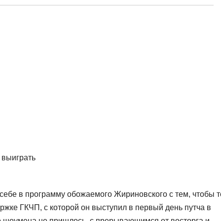
 выиграть
себе в программу обожаемого Жириновского с тем, чтобы т
жке ГКЧП, с которой он выступил в первый день путча в
о шоумена не пришлось, с прерывающимся от восторга и