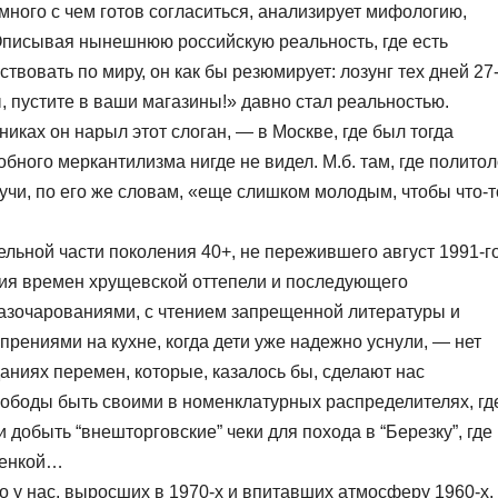
 много с чем готов согласиться, анализирует мифологию,
Описывая нынешнюю российскую реальность, где есть
твовать по миру, он как бы резюмирует: лозунг тех дней 27
, пустите в ваши магазины!» давно стал реальностью.
никах он нарыл этот слоган, — в Москве, где был тогда
бного меркантилизма нигде не видел. М.б. там, где политол
дучи, по его же словам, «еще слишком молодым, чтобы что-т
ельной части поколения 40+, не пережившего август 1991-го
ытия времен хрущевской оттепели и последующего
разочарованиями, с чтением запрещенной литературы и
рениями на кухне, когда дети уже надежно уснули, — нет
аниях перемен, которые, казалось бы, сделают нас
ободы быть своими в номенклатурных распределителях, гд
 добыть “внешторговские” чеки для похода в “Березку”, где
ленкой…
то у нас, выросших в 1970-х и впитавших атмосферу 1960-х,