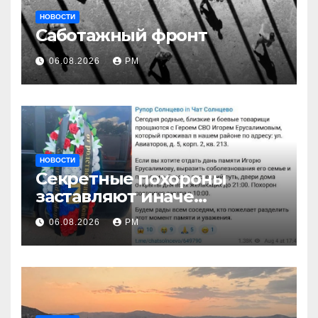
НОВОСТИ
Саботажный фронт
06.08.2026
РМ
НОВОСТИ
Секретные похороны
заставляют иначе
взглянуть на взрыв
06.08.2026
РМ