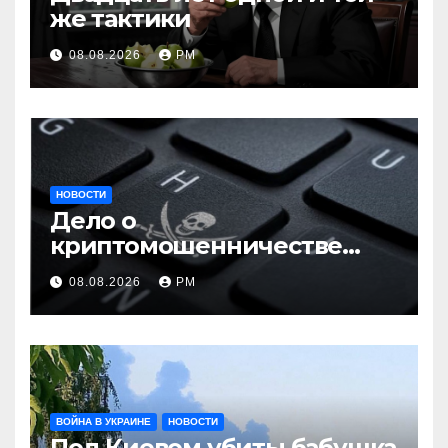
же тактики
08.08.2026
РМ
НОВОСТИ
Дело о
криптомошенничестве
оборачивают в содействие
08.08.2026
РМ
терроризму
ВОЙНА В УКРАИНЕ
НОВОСТИ
Под Киевом убиты бабушка