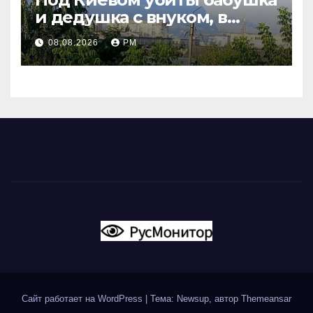
и дедушка с внуком, в
Поволжье и на Кубани
08.08.2026
РМ
вновь горят НПЗ
Сайт работает на WordPress
|
Тема: Newsup, автор
Themeansar