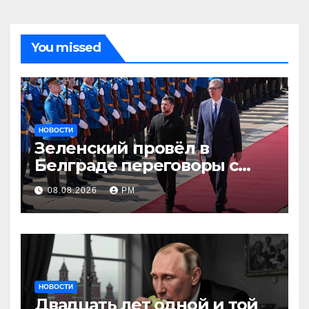
You missed
НОВОСТИ
Зеленский провёл в
Белграде переговоры с
Вучичем
08.08.2026
РМ
НОВОСТИ
Двадцать лет одной и той