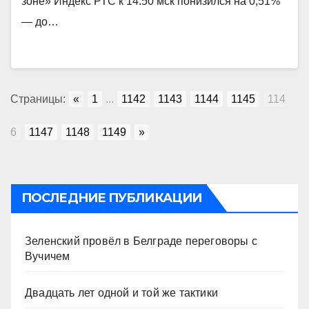
зоне» Индекс РТС к 14.50 мск понизился на 0,51%
— до…
Страницы:
«
1
...
1142
1143
1144
1145
114
6
1147
1148
1149
»
ПОСЛЕДНИЕ ПУБЛИКАЦИИ
Зеленский провёл в Белграде переговоры с
Вучичем
Двадцать лет одной и той же тактики