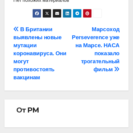
Нет похожих материалов
Навигация
В Британии
Марсоход
выявлены новые
Perseverence уже
по
мутации
на Марсе. НАСА
записям
коронавируса. Они
показало
могут
трогательный
противостоять
фильм
вакцинам
От
РМ