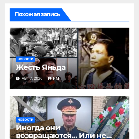
Похожая запись
НОВОСТИ
Жесть Яньда
АВГ 7, 2026
РМ
НОВОСТИ
Иногда они
возвращаются… Или не