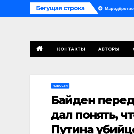
Перейти
Бегущая строка
 сенат принимает по Грэму закон
Мародёрство и провокац
к
содержимому
КОНТАКТЫ
АВТОРЫ
НОВОСТИ
Байден перед
дал понять, ч
Путина убийц