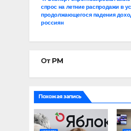
Навигация
спрос на летние распродажи в у
по
продолжающегося падения дохо
записям
россиян
От
РМ
Похожая запись