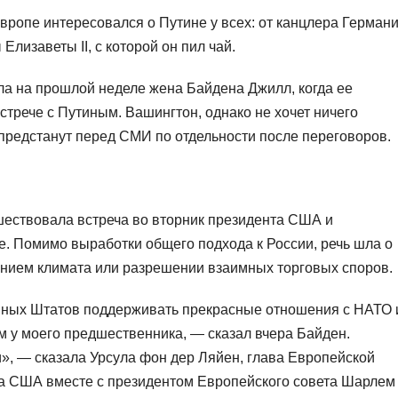
Европе интересовался о Путине у всех: от канцлера Герман
лизаветы II, с которой он пил чай.
ла на прошлой неделе жена Байдена Джилл, когда ее
встрече с Путиным. Вашингтон, однако не хочет ничего
 предстанут перед СМИ по отдельности после переговоров.
шествовала встреча во вторник президента США и
е. Помимо выработки общего подхода к России, речь шла о
нением климата или разрешении взаимных торговых споров.
нных Штатов поддерживать прекрасные отношения с НАТО 
м у моего предшественника, — сказал вчера Байден.
», — сказала Урсула фон дер Ляйен, глава Европейской
та США вместе с президентом Европейского совета Шарлем