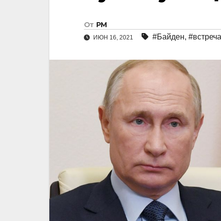
От
РМ
#Байден
,
#встреч
ИЮН 16, 2021