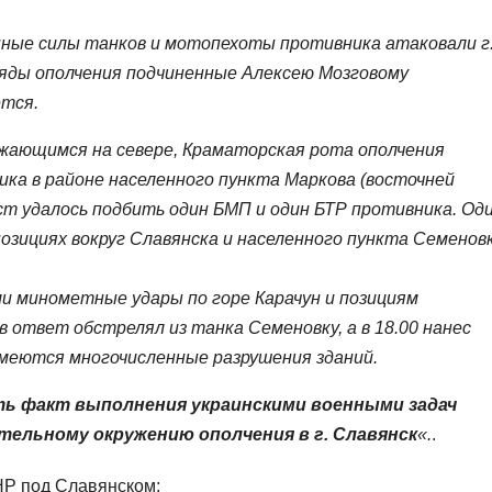
пные силы танков и мотопехоты противника атаковали г
тряды ополчения подчиненные Алексею Мозговому
ется.
жающимся на севере, Краматорская рота ополчения
ика в районе населенного пункта Маркова (восточней
ост удалось подбить один БМП и один БТР противника. Од
позициях вокруг Славянска и населенного пункта Семенов
и минометные удары по горе Карачун и позициям
в ответ обстрелял из танка Семеновку, а в 18.00 нанес
Имеются многочисленные разрушения зданий.
ь факт выполнения украинскими военными задач
ельному окружению ополчения в г. Славянск
«.
.
НР под Славянском: