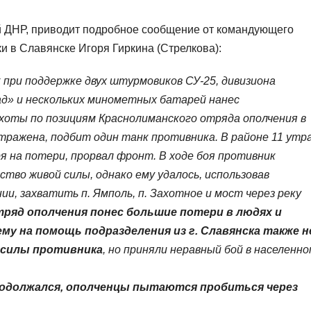
 ДНР, приводит подробное сообщение от командующего
 в Славянске Игоря Гиркина (Стрелкова):
 при поддержке двух штурмовиков СУ-25, дивизиона
ад» и нескольких минометных батарей нанес
хоты по позициям Краснолиманского отряда ополчения в
отражена, подбит один танк противника. В районе 11 утр
я на потери, прорвал фронт. В ходе боя противник
тво живой силы, однако ему удалось, использовав
ии, захватить п. Ямполь, п. Захотное и мост через реку
ряд ополчения понес большие потери в людях и
му на помощь подразделения из г. Славянска также н
 силы противника
, но приняли неравный бой в населенно
продолжался, ополченцы пытаются пробиться через