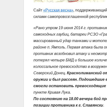
Сайт
«Русская весна»
, поддерживающий
силами самопровозглашенной республики
«Рано утром 19 июня 2014 г. противник
самоходных гаубиц, батареи РСЗО «Гр
массированный удар танками и мотопе
районе п. Ямполь. Первая атака была 
противник возобновил атаку и несмотр
потерял четыре БМД и большое количес
колоссальное превосходство в вооружен
Северский Донец.
Краснолиманский от
оружии и был рассеян. Подошедшие е
смогли остановить превосходящие
пункте Кривая Лука.
По состоянию на 18.00 вечера бой 
позиции противника к г. Славянску
.