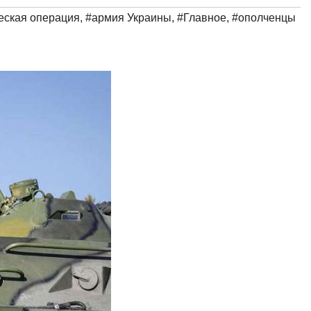
еская операция
,
#армия Украины
,
#Главное
,
#ополченцы