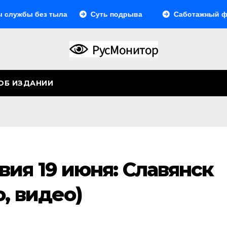
ы без тыла
Суть подрыва
Саботажный фронт
ОБ ИЗДАНИИ
ия 19 июня: Славянск
, видео)