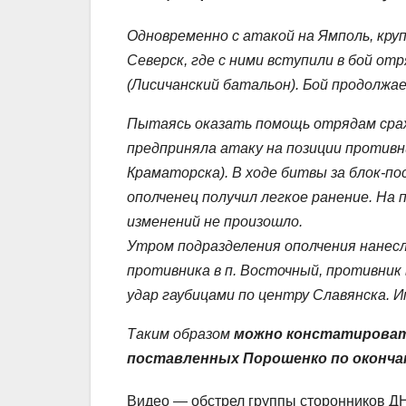
Одновременно с атакой на Ямполь, кру
Северск, где с ними вступили в бой о
(Лисичанский батальон). Бой продолжа
Пытаясь оказать помощь отрядам сра
предприняла атаку на позиции противн
Краматорска). В ходе битвы за блок-п
ополченец получил легкое ранение. На 
изменений не произошло.
Утром подразделения ополчения нанесл
противника в п. Восточный, противник 
удар гаубицами по центру Славянска. 
Таким образом
можно констатироват
поставленных Порошенко по окончат
Видео — обстрел группы сторонников Д