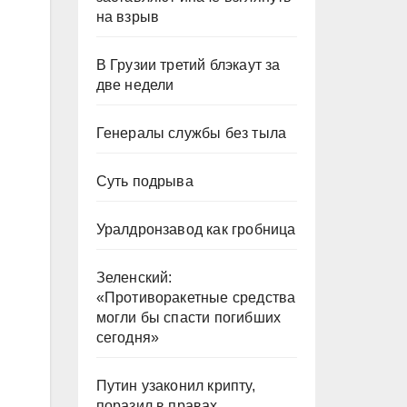
на взрыв
В Грузии третий блэкаут за
две недели
Генералы службы без тыла
Суть подрыва
Уралдронзавод как гробница
Зеленский:
«Противоракетные средства
могли бы спасти погибших
сегодня»
Путин узаконил крипту,
поразил в правах