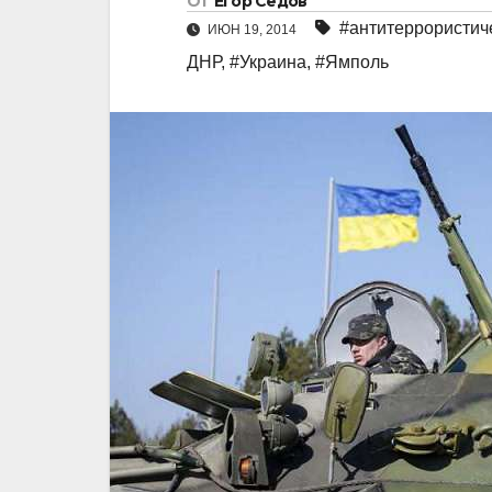
От
Егор Седов
#антитеррористич
ИЮН 19, 2014
ДНР
,
#Украинa
,
#Ямполь