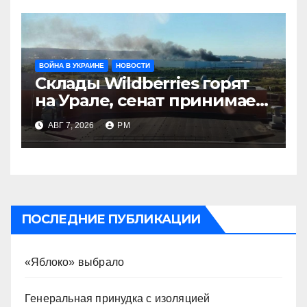
ВОЙНА В УКРАИНЕ
НОВОСТИ
Склады Wildberries горят
на Урале, сенат принимает
по Грэму закон
АВГ 7, 2026
РМ
ПОСЛЕДНИЕ ПУБЛИКАЦИИ
«Яблоко» выбрало
Генеральная принудка с изоляцией