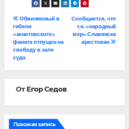
Навигация
Обвиняемый в
Сообщается, что
гибели
т.н. «народный
по
«зенитовского»
мэр» Славянска
записям
фаната отпущен на
арестован
свободу в зале
суда
От
Егор Седов
Похожая запись