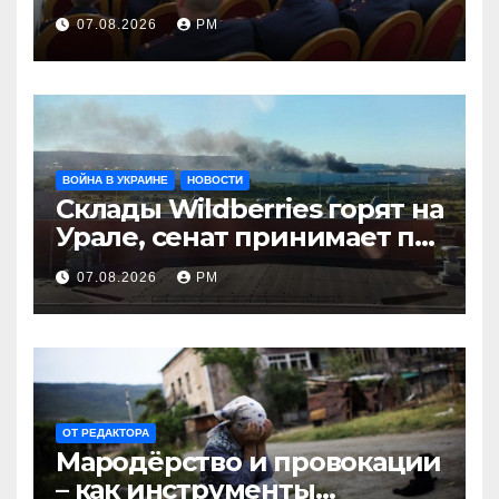
07.08.2026
РМ
ВОЙНА В УКРАИНЕ
НОВОСТИ
Склады Wildberries горят на
Урале, сенат принимает по
Грэму закон
07.08.2026
РМ
ОТ РЕДАКТОРА
Мародёрство и провокации
– как инструменты