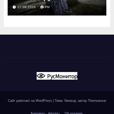
современной политики
07.08.2026
РМ
России
Сайт работает на WordPress
|
Тема: Newsup, автор
Themeansar
Контакты
Авторы
Об издании