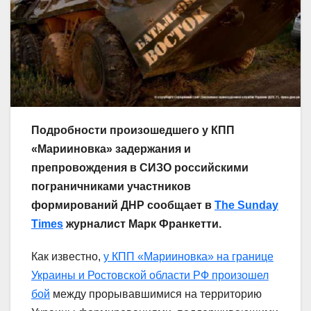
Подробности произошедшего у КПП
«Марииновка» задержания и
препровождения в СИЗО российскими
пограничниками участников
формирований ДНР сообщает в
The Sunday
Times
журналист Марк Франкетти.
Как известно,
у КПП «Марииновка» на границе
Украины и Ростовской области РФ произошел
бой
между прорывавшимися на территорию