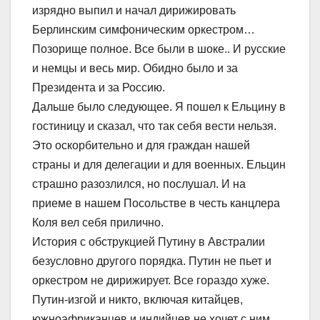
изрядно выпил и начал дирижировать
Берлинским симфоническим оркестром…
Позорище полное. Все были в шоке.. И русские
и немцы и весь мир. Обидно было и за
Президента и за Россию.
Дальше было следующее. Я пошел к Ельцину в
гостиницу и ск
азал, что так себя вести нельзя.
Это оскорбительно и для граждан нашей
страны и для делегации и для военных. Ельцин
страшно разозлился, но послушал. И на
приеме в нашем Посольстве в честь канцлера
Коля вел себя прилично.
История с обструкцией Путину в Австралии
безусловно другого порядка. Путин не пьет и
оркестром не дирижирует. Все гораздо хуже.
Путин-изгой и никто, включая китайцев,
южноафриканцев и индийцев не хочет с ним