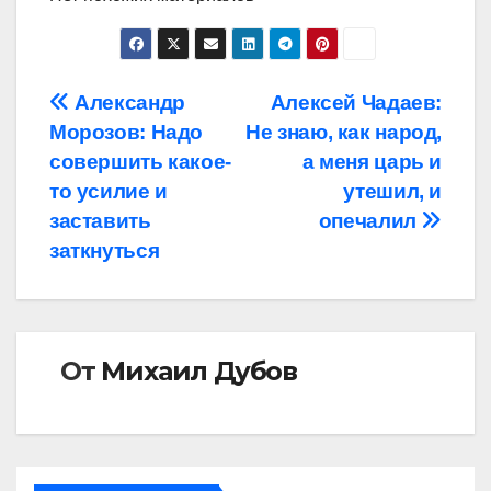
Навигация
Александр
Алексей Чадаев:
Морозов: Надо
Не знаю, как народ,
по
совершить какое-
а меня царь и
записям
то усилие и
утешил, и
заставить
опечалил
заткнуться
От
Михаил Дубов