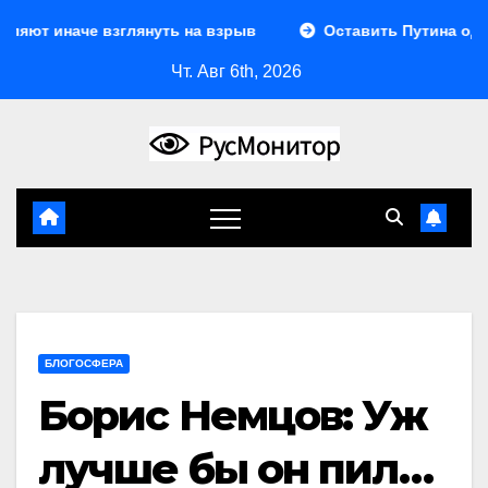
Перейти
 иначе взглянуть на взрыв
Оставить Путина одного
к
Чт. Авг 6th, 2026
содержимому
БЛОГОСФЕРА
Борис Немцов: Уж
лучше бы он пил…