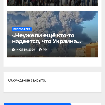
БЛОГОСФЕРА
«Неужели ещё кто-то
надеется, что Украина
будет действовать
ИЮЛ 19, 2026
РМ
непоследовательно?»
Обсуждение закрыто.