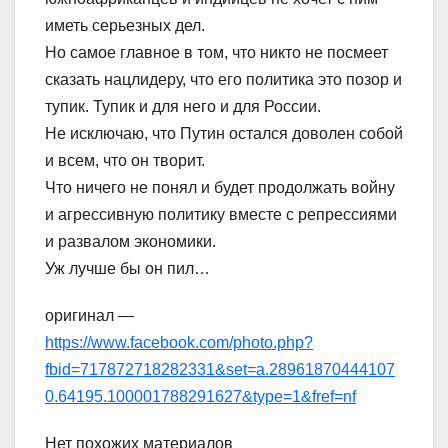
иметь серьезных дел.
Но самое главное в том, что никто не посмеет
сказать нацлидеру, что его политика это позор и
тупик. Тупик и для него и для России.
Не исключаю, что Путин остался доволен собой
и всем, что он творит.
Что ничего не понял и будет продолжать войну
и агрессивную политику вместе с репрессиями
и развалом экономики.
Уж лучше бы он пил…
оригинал —
https://www.facebook.com/photo.php?
fbid=717872718282331&set=a.28961870444107
0.64195.100001788291627&type=1&fref=nf
Нет похожих материалов