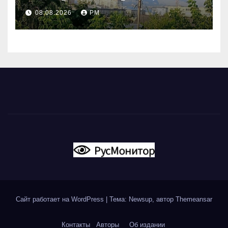
Поволжье и на Кубани
08.08.2026
РМ
вновь горят НПЗ
Сайт работает на WordPress
|
Тема: Newsup, автор
Themeansar
Контакты
Авторы
Об издании