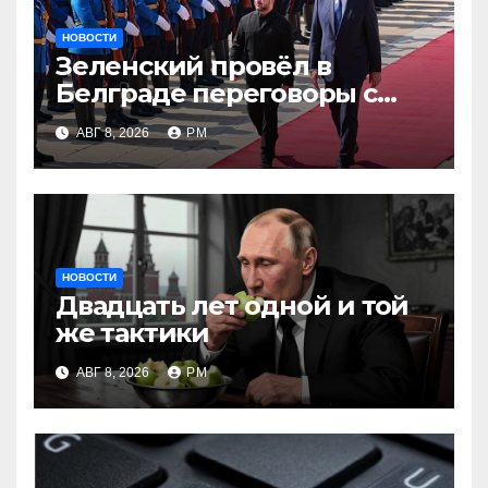
НОВОСТИ
Зеленский провёл в
Белграде переговоры с
Вучичем
АВГ 8, 2026
РМ
НОВОСТИ
Двадцать лет одной и той
же тактики
АВГ 8, 2026
РМ