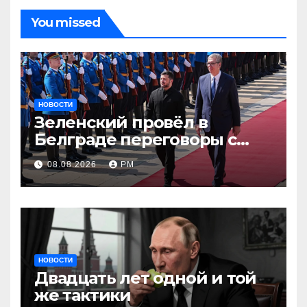
You missed
НОВОСТИ
Зеленский провёл в
Белграде переговоры с
Вучичем
08.08.2026
РМ
НОВОСТИ
Двадцать лет одной и той
же тактики