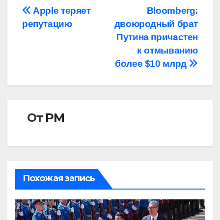
Навигация
Apple теряет
Bloomberg:
репутацию
двоюродный брат
по
Путина причастен
записям
к отмыванию
более $10 млрд
От
РМ
Похожая запись