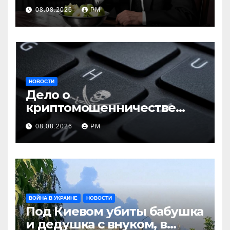
08.08.2026
РМ
НОВОСТИ
Дело о
криптомошенничестве
оборачивают в содействие
08.08.2026
РМ
терроризму
ВОЙНА В УКРАИНЕ
НОВОСТИ
Под Киевом убиты бабушка
и дедушка с внуком, в