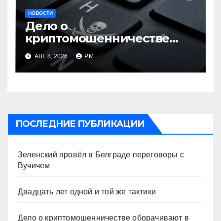
НОВОСТИ
Дело о
криптомошенничестве
оборачивают в содействие
АВГ 8, 2026
РМ
терроризму
ПОСЛЕДНИЕ ПУБЛИКАЦИИ
Зеленский провёл в Белграде переговоры с
Вучичем
Двадцать лет одной и той же тактики
Дело о криптомошенничестве оборачивают в