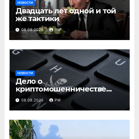
НОВОСТИ
Двадцать лет одной и той
же тактики
08.08.2026
РМ
НОВОСТИ
Дело о
криптомошенничестве
оборачивают в содействие
08.08.2026
РМ
терроризму