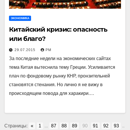
ЭКОНОМИКА
Китайский кризис: опасность
или благо?
29.07.2015
РМ
За последние недели на экономических сайтах
тема Китая вытеснила тему Греции. Усиливается
плач по фондовому рынку КНР, пронзительней
становятся стенания. Но лично я не вижу в
происходящем повода для харакири.…
Страницы:
«
1
...
87
88
89
90
91
92
93
..