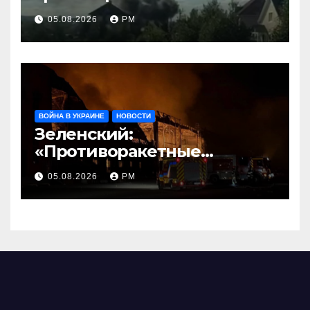
05.08.2026
РМ
ВОЙНА В УКРАИНЕ
НОВОСТИ
Зеленский:
«Противоракетные
средства могли бы спасти
05.08.2026
РМ
погибших сегодня»