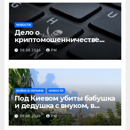
НОВОСТИ
Дело о
криптомошенничестве
оборачивают в содействие
08.08.2026
РМ
терроризму
ВОЙНА В УКРАИНЕ
НОВОСТИ
Под Киевом убиты бабушка
и дедушка с внуком, в
Поволжье и на Кубани
08.08.2026
РМ
вновь горят НПЗ