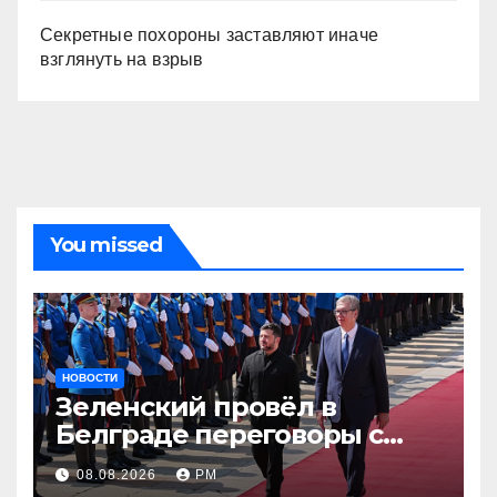
Секретные похороны заставляют иначе
взглянуть на взрыв
You missed
НОВОСТИ
Зеленский провёл в
Белграде переговоры с
Вучичем
08.08.2026
РМ