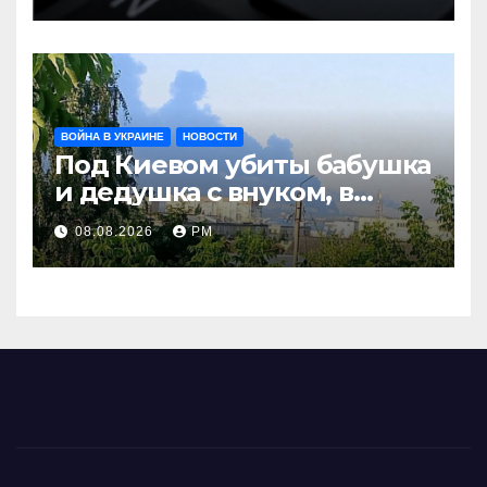
ВОЙНА В УКРАИНЕ
НОВОСТИ
Под Киевом убиты бабушка
и дедушка с внуком, в
Поволжье и на Кубани
08.08.2026
РМ
вновь горят НПЗ