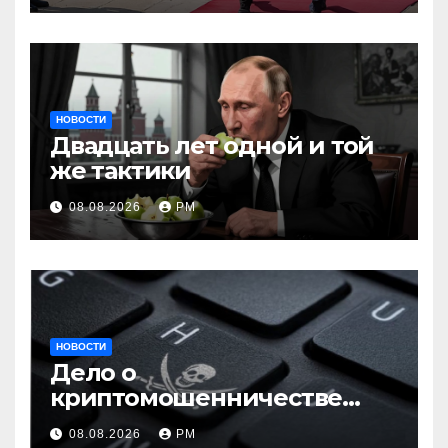
НОВОСТИ
Двадцать лет одной и той
же тактики
08.08.2026
РМ
НОВОСТИ
Дело о
криптомошенничестве
оборачивают в содействие
08.08.2026
РМ
терроризму