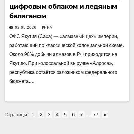
цифровым облаком и ледяным
балаганом
02.05.2026
РМ
ОФС Якутия (Саха) — «алмазный цех» империи,
работающий по классической колониальной схеме.
Около 90% добычи алмазов в РФ приходится на
Якутию. При колоссальной выручке «Алроса»,
республика остаётся заложником федерального
бюджета.…
Страницы:
1
2
3
4
5
6
7
...
77
»