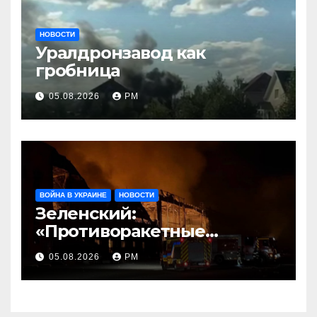
НОВОСТИ
Уралдронзавод как
гробница
05.08.2026
РМ
ВОЙНА В УКРАИНЕ
НОВОСТИ
Зеленский:
«Противоракетные
средства могли бы спасти
05.08.2026
РМ
погибших сегодня»