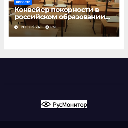
НОВОСТИ
Конвейер покорности в
российском образовании
наталкивается на
09.08.2026
РМ
сопротивление