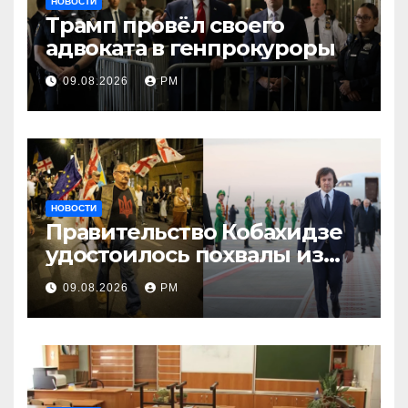
НОВОСТИ
Трамп провёл своего
адвоката в генпрокуроры
09.08.2026
РМ
НОВОСТИ
Правительство Кобахидзе
удостоилось похвалы из
Москвы
09.08.2026
РМ