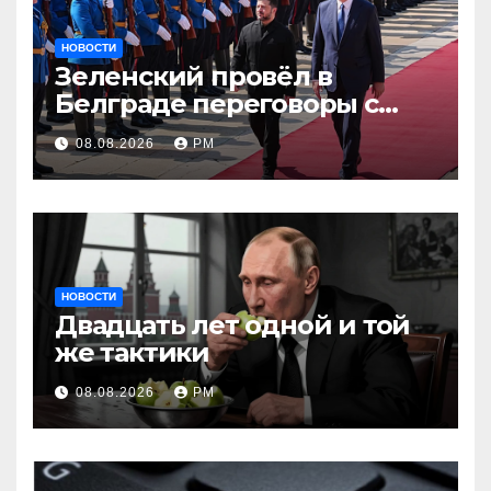
НОВОСТИ
Зеленский провёл в
Белграде переговоры с
Вучичем
08.08.2026
РМ
НОВОСТИ
Двадцать лет одной и той
же тактики
08.08.2026
РМ