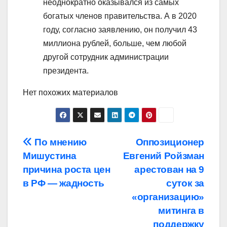
неоднократно оказывался из самых
богатых членов правительства. А в 2020
году, согласно заявлению, он получил 43
миллиона рублей, больше, чем любой
другой сотрудник администрации
президента.
Нет похожих материалов
Навигация
По мнению
Оппозиционер
Мишустина
Евгений Ройзман
по
причина роста цен
арестован на 9
записям
в РФ — жадность
суток за
«организацию»
митинга в
поддержку