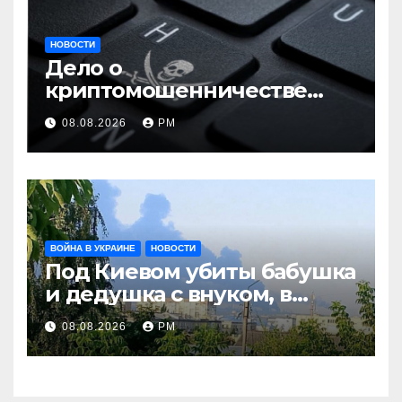
НОВОСТИ
Дело о
криптомошенничестве
оборачивают в содействие
08.08.2026
РМ
терроризму
ВОЙНА В УКРАИНЕ
НОВОСТИ
Под Киевом убиты бабушка
и дедушка с внуком, в
Поволжье и на Кубани
08.08.2026
РМ
вновь горят НПЗ