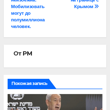
записям
Мобилизовать
Крымом
могут до
полумиллиона
человек.
От
РМ
Похожая запись