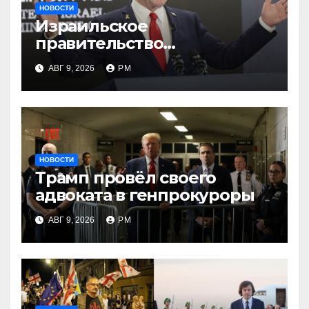
НОВОСТИ
Израильское
правительство
заворачивает план
АВГ 9, 2026
РМ
трамповского «Совета
мира»
НОВОСТИ
Трамп провёл своего
адвоката в генпрокуроры
АВГ 9, 2026
РМ