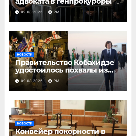
адвоката в генпрокуроры
09.08.2026
РМ
НОВОСТИ
Правительство Кобахидзе
удостоилось похвалы из
Москвы
09.08.2026
РМ
НОВОСТИ
Конвейер покорности в