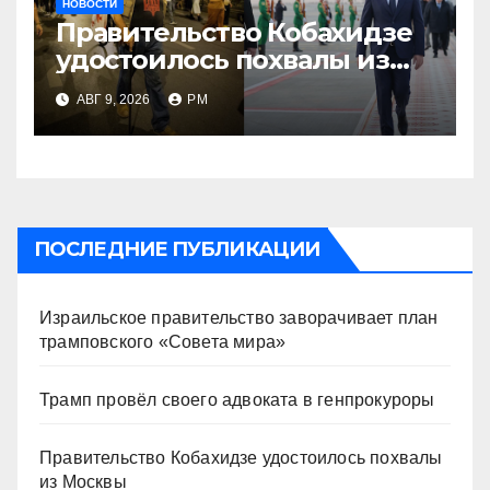
НОВОСТИ
Правительство Кобахидзе
удостоилось похвалы из
Москвы
АВГ 9, 2026
РМ
ПОСЛЕДНИЕ ПУБЛИКАЦИИ
Израильское правительство заворачивает план
трамповского «Совета мира»
Трамп провёл своего адвоката в генпрокуроры
Правительство Кобахидзе удостоилось похвалы
из Москвы