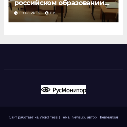
российском образовании
наталкивается на
09.08.2026
РМ
сопротивление
Сайт работает на WordPress
|
Тема: Newsup, автор
Themeansar